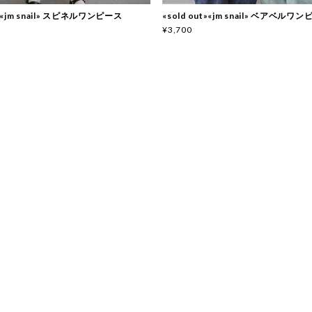
t»«jm snail» スピネルワンピース
«sold out»«jm snail» ベアベルワ
¥3,700