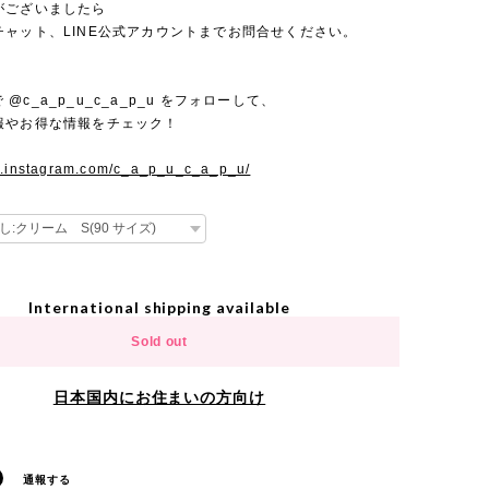
がございましたら
チャット、LINE公式アカウントまでお問合せください。
mで @c_a_p_u_c_a_p_u をフォローして、
報やお得な情報をチェック！
w.instagram.com/c_a_p_u_c_a_p_u/
International shipping available
Sold out
日本国内にお住まいの方向け
通報する