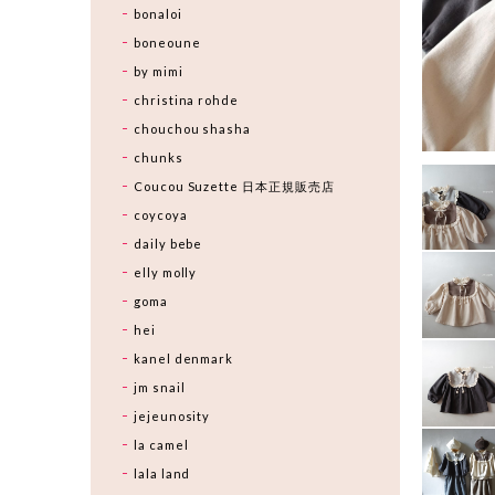
bonaloi
boneoune
by mimi
christina rohde
chouchou shasha
chunks
Coucou Suzette 日本正規販売店
coycoya
daily bebe
elly molly
goma
hei
kanel denmark
jm snail
jejeunosity
la camel
lala land