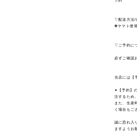
予約
▽配送方法/
✤ヤマト便発
▽ご予約に
必ずご確認
当店には【
✦【予約】
注するため
また、生産
く場合もご
誠に恐れ入
ますようお