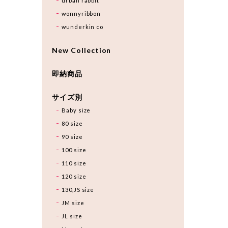
urban rabbit
wonnyribbon
wunderkin co
New Collection
即納商品
サイズ別
Baby size
80 size
90 size
100 size
110 size
120 size
130,JS size
JM size
JL size