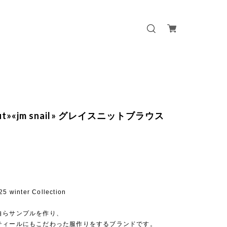
 out»«jm snail» グレイスニットブラウス
25 winter Collection
自らサンプルを作り、
ティールにもこだわった服作りをするブランドです。