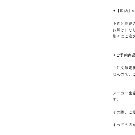
✦【即納】
予約と即納
お届けにな
別々にご注
✦ご予約商
ご注文確定
せんので、
メーカー生
す。
その際、ご
すべての方