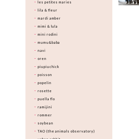
les petites maries
lila & fleur
mardi amber
mimi & lula
mini rodini
mumu&baba
navi
oren
piupiuchick
poisson
popelin
rosette
puella flo
ramijini
rommer
soybean
TAO (the animals observatory)