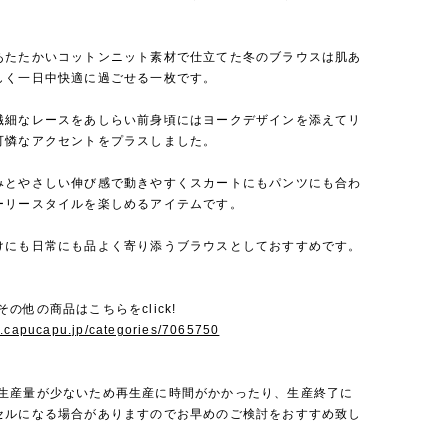
あたたかいコットンニット素材で仕立てた冬のブラウスは肌あ
しく一日中快適に過ごせる一枚です。
繊細なレースをあしらい前身頃にはヨークデザインを添えてリ
可憐なアクセントをプラスしました。
みとやさしい伸び感で動きやすくスカートにもパンツにも合わ
ーリースタイルを楽しめるアイテムです。
けにも日常にも品よく寄り添うブラウスとしておすすめです。
ilのその他の商品はこちらをclick!
w.capucapu.jp/categories/7065750
ailは生産量が少ないため再生産に時間がかかったり、生産終了に
セルになる場合がありますのでお早めのご検討をおすすめ致し