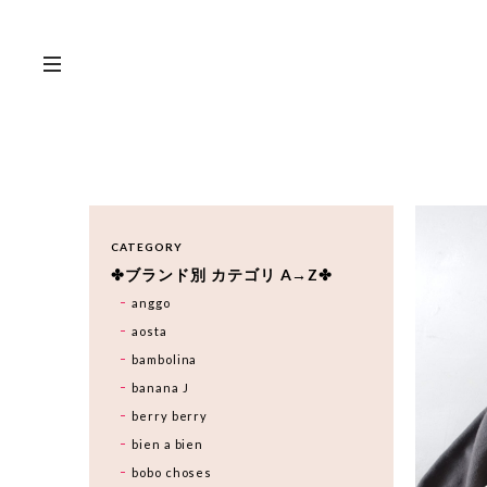
CATEGORY
✤ブランド別 カテゴリ A→Z✤
anggo
aosta
bambolina
banana J
berry berry
bien a bien
bobo choses