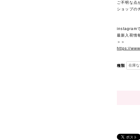
ご不明な点
ショップの
instagra
最新入荷情
＞＞
https://ww
種類