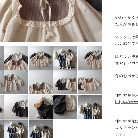
やわらかく
たりがやさ
ネックには
ボン結びで
ほどよい厚
せやすいガ
冬のお出か
*jm sna
https://ww
*jm sn
よりキャン
ます。