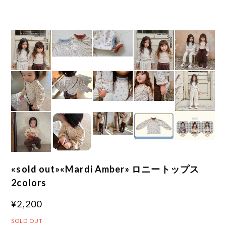
«sold out»«Mardi Amber» ロニートップス
2colors
¥2,200
SOLD OUT