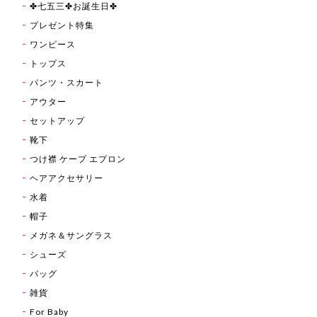
✤七五三✤お誕生日✤
プレゼント特集
ワンピース
トップス
パンツ・スカート
アウター
セットアップ
靴下
つけ襟 ケープ エプロン
ヘアアクセサリー
水着
帽子
メガネ＆サングラス
シューズ
バッグ
雑貨
For Baby