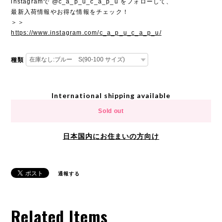
instagramで @c_a_p_u_c_a_p_u をフォローして、
最新入荷情報やお得な情報をチェック！
＞＞
https://www.instagram.com/c_a_p_u_c_a_p_u/
種類
International shipping available
Sold out
日本国内にお住まいの方向け
通報する
Related Items