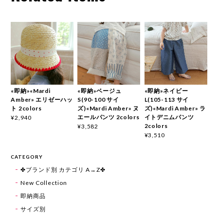
«即納»«Mardi
«即納»ベージュ
«即納»ネイビー
Amber» エリゼーハッ
S(90-100 サイ
L(105-113 サイ
ト 2colors
ズ)«Mardi Amber» ヌ
ズ)«Mardi Amber» ラ
エールパンツ 2colors
イトデニムパンツ
¥2,940
2colors
¥3,582
¥3,510
CATEGORY
✤ブランド別 カテゴリ A→Z✤
New Collection
即納商品
サイズ別