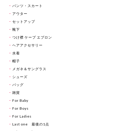
パンツ・スカート
アウター
セットアップ
靴下
つけ襟 ケープ エプロン
ヘアアクセサリー
水着
帽子
メガネ＆サングラス
シューズ
バッグ
雑貨
For Baby
For Boys
For Ladies
Last one 最後の1点