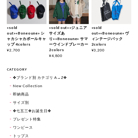
«sold
«sold out»«ジュニア
«sold
out»«Boneoune» シ
サイズあ
out»«Boneoune» ヴ
ャカシャカボールキャ
り»«Boneoune» サマ
ィンテージバック
ップ 4colors
ーウインドブレーカー
2colors
2colors
¥2,700
¥3,200
¥4,800
CATEGORY
✤ブランド別 カテゴリ A→Z✤
New Collection
即納商品
サイズ別
✤七五三✤お誕生日✤
プレゼント特集
ワンピース
トップス