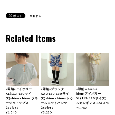
通報する
Related Items
«即納»アイボリー
«即納»ブラック
«即納»«bien a
XL(113-120 サイ
XXL(120-130 サイ
bien»アイボリー
ズ)«bien a bien» ラネ
ズ)«bien a bien» トゥ
XL(113-120 サイズ)
ージュトップス
ールニットパンツ
ルカレギンス 3colors
2colors
2colors
¥1,782
¥1,540
¥3,220