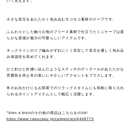
いて見えます。
小さな首元をあたたかく包み込むモコモコ素材のケープです。
ふんわりとした触り心地のフリース素材で仕立てたミニケープは柔
らかな質感が魅力の可愛らしいアイテムです。
ネックラインのリブ編みがずれにくく安定して首元を優しく包み込
み保温性を高めてくれます。
ひと針ひと針縫い込んだようなステッチのディテールがあたたかな
雰囲気を添え冬の装いにやさしいアクセントをプラスします。
冬のお出かけにもお部屋でのリラックスタイムにも気軽に取り入れ
られるポイントアイテムとして幅広く活躍します。
*bien a bienのその他の商品はこちらをclick!
https://www.capucapu.jp/categories/4448775