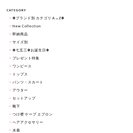
CATEGORY
✤ブランド別 カテゴリ A→Z✤
New Collection
即納商品
サイズ別
✤七五三✤お誕生日✤
プレゼント特集
ワンピース
トップス
パンツ・スカート
アウター
セットアップ
靴下
つけ襟 ケープ エプロン
ヘアアクセサリー
水着