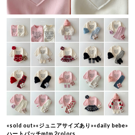
«sold out»«ジュニアサイズあり»«daily bebe»
ハートパッチmtm 2colors