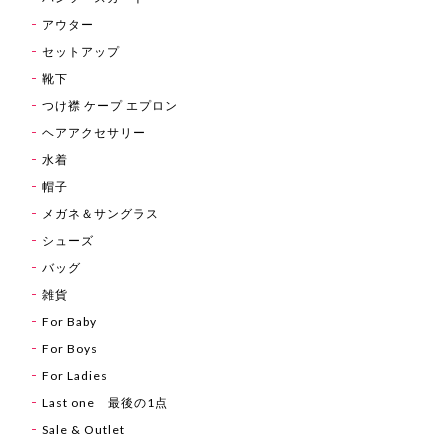
アウター
セットアップ
靴下
つけ襟 ケープ エプロン
ヘアアクセサリー
水着
帽子
メガネ＆サングラス
シューズ
バッグ
雑貨
For Baby
For Boys
For Ladies
Last one 最後の1点
Sale & Outlet