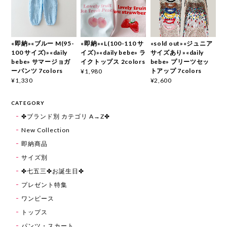
«即納»«ブルー M(95-
«即納»«L(100-110 サ
«sold out»«ジュニア
100 サイズ)»«daily
イズ)»«daily bebe» ラ
サイズあり»«daily
bebe» サマージョガ
イクトップス 2colors
bebe» プリーツセッ
ーパンツ 7colors
トアップ 7colors
¥1,980
¥1,330
¥2,600
CATEGORY
✤ブランド別 カテゴリ A→Z✤
New Collection
即納商品
サイズ別
✤七五三✤お誕生日✤
プレゼント特集
ワンピース
トップス
パンツ・スカート