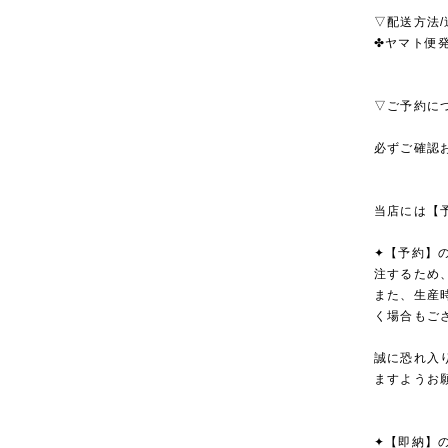
▽配送方法/
✤ヤマト便発
▽ご予約に
必ずご確認
当店には【
✦【予約】
注するため
また、生産
く場合もご
誠に恐れ入
ますようお
✦【即納】