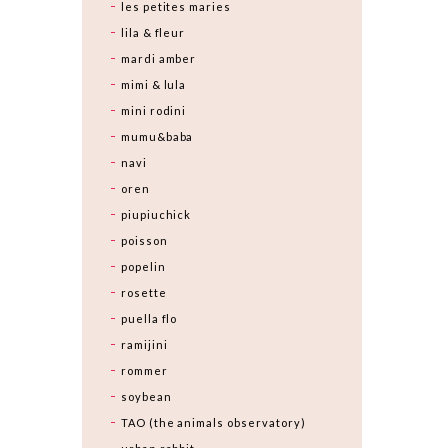
les petites maries
lila & fleur
mardi amber
mimi & lula
mini rodini
mumu&baba
navi
oren
piupiuchick
poisson
popelin
rosette
puella flo
ramijini
rommer
soybean
TAO (the animals observatory)