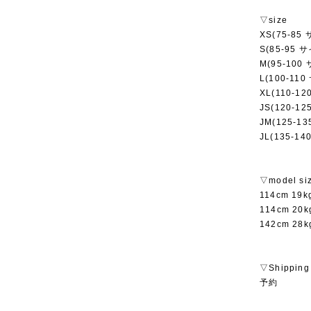
▽size
XS(75-85
S(85-95 
M(95-100
L(100-11
XL(110-1
JS(120-1
JM(125-1
JL(135-1
▽model si
114cm 19
114cm 2
142cm 28
▽Shipping
予約