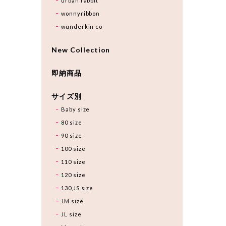
urban rabbit
wonnyribbon
wunderkin co
New Collection
即納商品
サイズ別
Baby size
80 size
90 size
100 size
110 size
120 size
130,JS size
JM size
JL size