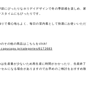
季節にぴったりなホリデイデザインで冬の季節感を楽しめ、家
クスタイムにもぴったりです。
触りで着心地もよく、毎日の室内着として快適にお使いいただ
Bebeのその他の商品はこちらをclick!
w.capucapu.jp/categories/6172683
 Bebeは生産量が少ないため再生産に時間がかかったり、生産終了
ンセルになる場合がありますのでお早めのご検討をおすすめ致