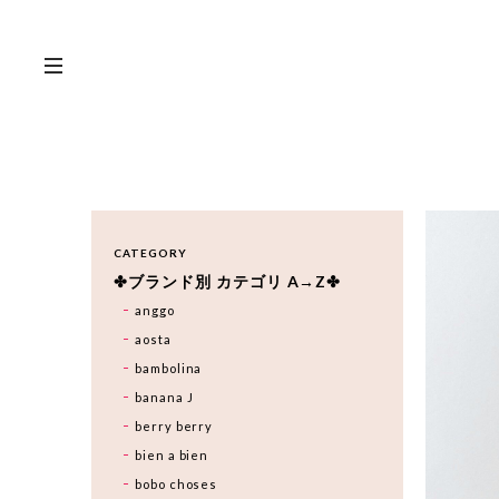
CATEGORY
✤ブランド別 カテゴリ A→Z✤
anggo
aosta
bambolina
banana J
berry berry
bien a bien
bobo choses