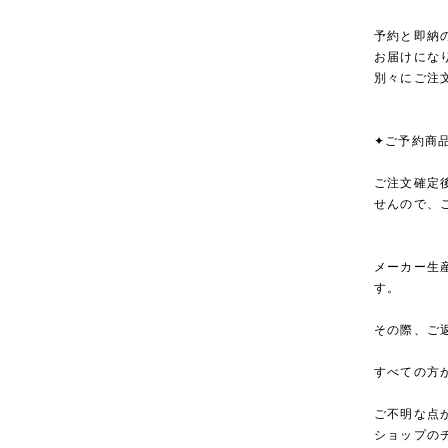
予約と即納
お届けにな
別々にご注
✦ご予約商
ご注文確定
せんので、
メーカー生
す。
その際、ご
すべての方
ご不明な点
ショップの