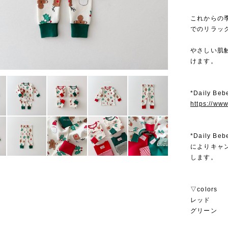
これからの
でのリラッ
やさしい肌
けます。
*Daily 
https://ww
*Daily
によりキャ
します。
▽colors
レッド
グリーン