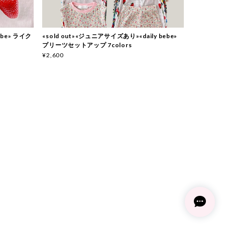
bebe» ライク
«sold out»«ジュニアサイズあり»«daily bebe»
プリーツセットアップ 7colors
¥2,600