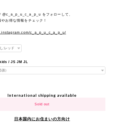
mで @c_a_p_u_c_a_p_u をフォローして、
報やお得な情報をチェック！
w.instagram.com/c_a_p_u_c_a_p_u/
kids / JS JM JL
International shipping available
Sold out
日本国内にお住まいの方向け