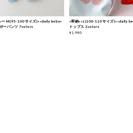
 M(95-100 サイズ)»«daily bebe»
«即納»«L(100-110 サイズ)»«daily 
ーパンツ 7colors
トップス 2colors
¥1,980