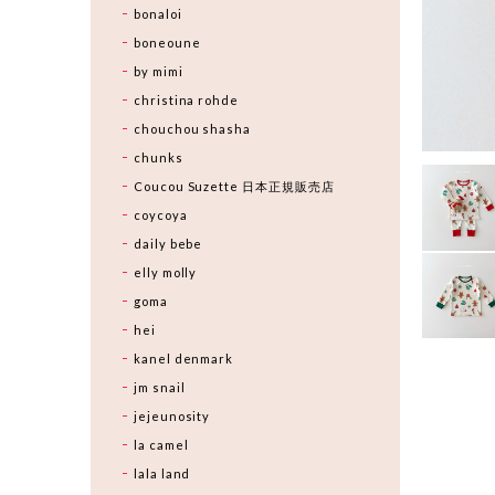
bonaloi
boneoune
by mimi
christina rohde
chouchou shasha
chunks
Coucou Suzette 日本正規販売店
coycoya
daily bebe
elly molly
goma
hei
kanel denmark
jm snail
jejeunosity
la camel
lala land