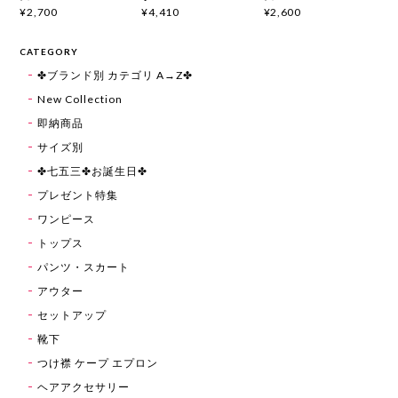
¥2,700
¥4,410
¥2,600
CATEGORY
✤ブランド別 カテゴリ A→Z✤
New Collection
即納商品
サイズ別
✤七五三✤お誕生日✤
プレゼント特集
ワンピース
トップス
パンツ・スカート
アウター
セットアップ
靴下
つけ襟 ケープ エプロン
ヘアアクセサリー