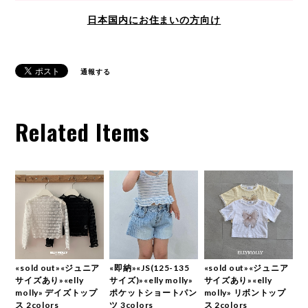
日本国内にお住まいの方向け
通報する
Related Items
«sold out»«ジュニア
«即納»«JS(125-135
«sold out»«ジュニア
サイズあり»«elly
サイズ)»«elly molly»
サイズあり»«elly
molly» デイズトップ
ポケットショートパン
molly» リボントップ
ス 2colors
ツ 3colors
ス 2colors