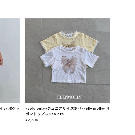
olly» ポケッ
«sold out»«ジュニアサイズあり»«elly molly» リ
ボントップス 2colors
¥2,600