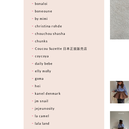
bonaloi
boneoune
by mimi
christina rohde
chouchou shasha
chunks
Coucou Suzette 日本正規販売店
coycoya
daily bebe
elly molly
goma
hei
kanel denmark
jm snail
jejeunosity
la camel
lala land