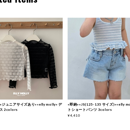
t»«ジュニアサイズあり»«elly molly» デ
«即納»«JS(125-135 サイズ)»«elly m
2colors
トショートパンツ 3colors
¥4,410