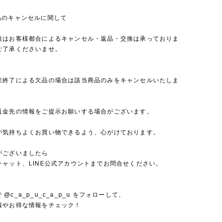
品のキャンセルに関して
後はお客様都合によるキャンセル・返品・交換は承っておりま
ご了承くださいませ。
産終了による欠品の場合は該当商品のみをキャンセルいたしま
返金先の情報をご提示お願いする場合がございます。
が気持ちよくお買い物できるよう、心がけております。
がございましたら
チャット、LINE公式アカウントまでお問合せください。
mで @c_a_p_u_c_a_p_u をフォローして、
報やお得な情報をチェック！