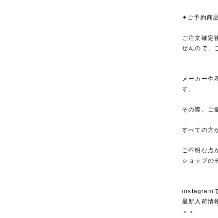
✦ご予約商
ご注文確定
せんので、
メーカー生
す。
その際、ご
すべての方
ご不明な点
ショップの
instagra
最新入荷情
＞＞