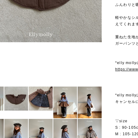
ふんわりと
軽やかなシ
えてくれま
重ねた生地
ガーパンツ
*elly mo
https://ww
*elly 
キャンセル
▽size
S : 90-105
M : 105-1