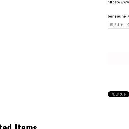
https://ww
boneoun
ted Items