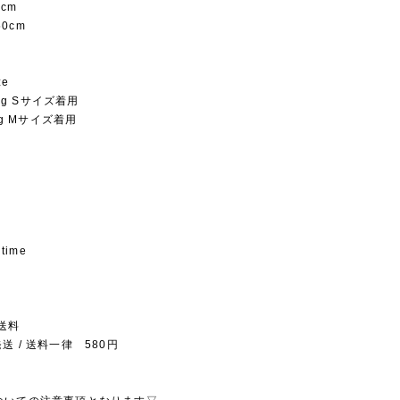
5cm
50cm
ze
5kg Sサイズ着用
1kg Mサイズ着用
 time
送料
送 / 送料一律 580円