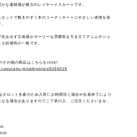
暖かな素材感が魅力のレイヤードスカートです。
ルエットで動きやすく冬のコーディネートにやさしい表情を添
す。
が生み出す立体感がガーリーな雰囲気を引き立てデニムやジョ
とも好相性の一枚です。
llyのその他の商品はこちらをclick!
w.capucapu.jp/categories/6266019
mollyは少ロット生産のため入荷にお時間頂く場合や生産終了により
になる場合がありますのでご了承の上、ご注文くださいませ。
cm
20cm