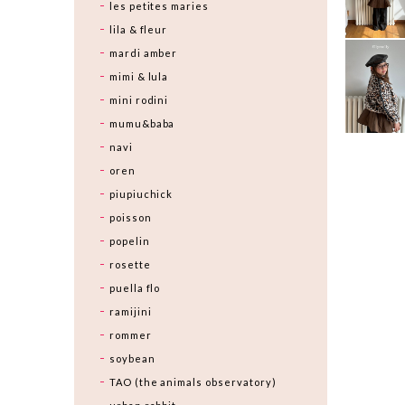
les petites maries
lila & fleur
mardi amber
mimi & lula
mini rodini
mumu&baba
navi
oren
piupiuchick
poisson
popelin
rosette
puella flo
ramijini
rommer
soybean
TAO (the animals observatory)