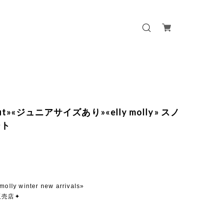
out»«ジュニアサイズあり»«elly molly» スノ
ート
molly winter new arrivals»
販売店✦