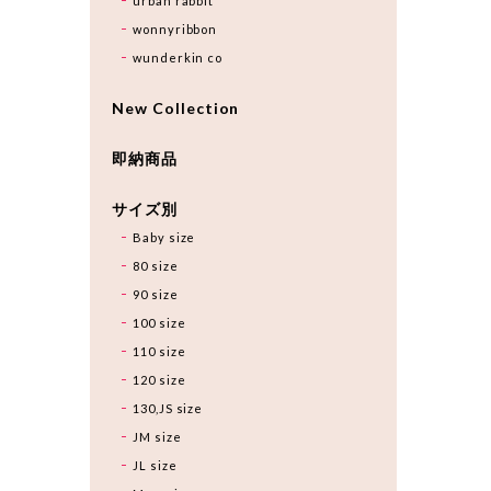
urban rabbit
wonnyribbon
wunderkin co
New Collection
即納商品
サイズ別
Baby size
80 size
90 size
100 size
110 size
120 size
130,JS size
JM size
JL size