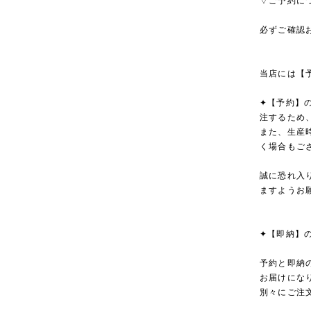
▽ご予約に
必ずご確認
当店には【
✦【予約】
注するため
また、生産
く場合もご
誠に恐れ入
ますようお
✦【即納】
予約と即納
お届けにな
別々にご注