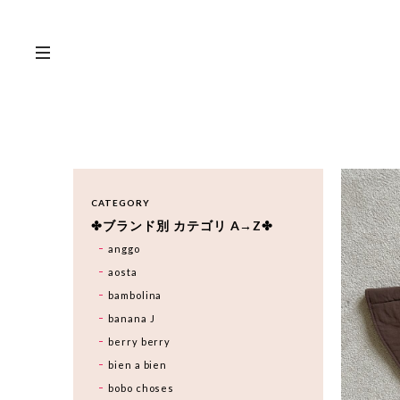
CATEGORY
✤ブランド別 カテゴリ A→Z✤
anggo
aosta
bambolina
banana J
berry berry
bien a bien
bobo choses