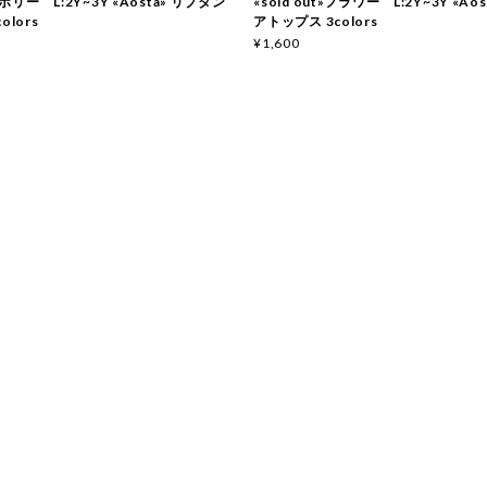
リー L:2Y~3Y «Aosta» リブタン
«sold out»フラワー L:2Y~3Y «Ao
olors
アトップス 3colors
¥1,600