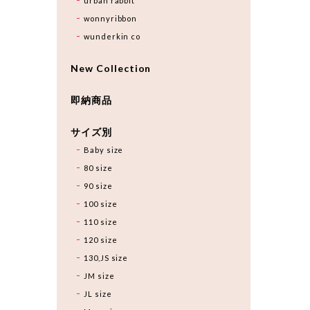
urban rabbit
wonnyribbon
wunderkin co
New Collection
即納商品
サイズ別
Baby size
80 size
90 size
100 size
110 size
120 size
130,JS size
JM size
JL size