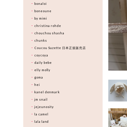
bonaloi
boneoune
by mimi
christina rohde
chouchou shasha
chunks
Coucou Suzette 日本正規販売店
coycoya
daily bebe
elly molly
goma
hei
kanel denmark
jm snail
jejeunosity
la camel
lala land