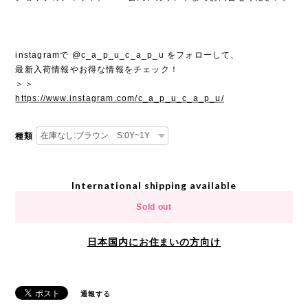
instagramで @c_a_p_u_c_a_p_u をフォローして、
最新入荷情報やお得な情報をチェック！
＞＞
https://www.instagram.com/c_a_p_u_c_a_p_u/
種類
International shipping available
Sold out
日本国内にお住まいの方向け
通報する