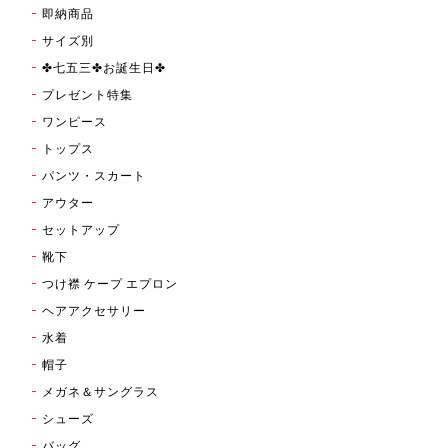
即納商品
サイズ別
✤七五三✤お誕生日✤
プレゼント特集
ワンピース
トップス
パンツ・スカート
アウター
セットアップ
靴下
つけ襟 ケープ エプロン
ヘアアクセサリー
水着
帽子
メガネ＆サングラス
シューズ
バッグ