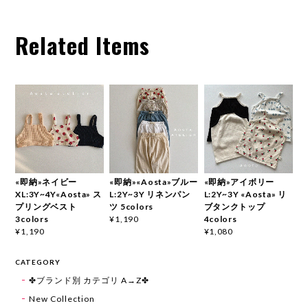
Related Items
«即納»ネイビー
«即納»«Aosta»ブルー
«即納»アイボリー
XL:3Y~4Y«Aosta» ス
L:2Y~3Y リネンパン
L:2Y~3Y «Aosta» リ
プリングベスト
ツ 5colors
ブタンクトップ
3colors
4colors
¥1,190
¥1,190
¥1,080
CATEGORY
✤ブランド別 カテゴリ A→Z✤
New Collection