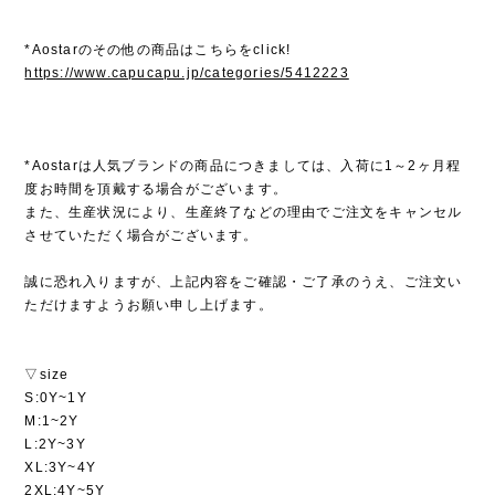
*Aostarのその他の商品はこちらをclick!
https://www.capucapu.jp/categories/5412223
*Aostarは人気ブランドの商品につきましては、入荷に1～2ヶ月程
度お時間を頂戴する場合がございます。
また、生産状況により、生産終了などの理由でご注文をキャンセル
させていただく場合がございます。
誠に恐れ入りますが、上記内容をご確認・ご了承のうえ、ご注文い
ただけますようお願い申し上げます。
▽size
S:0Y~1Y
M:1~2Y
L:2Y~3Y
XL:3Y~4Y
2XL:4Y~5Y