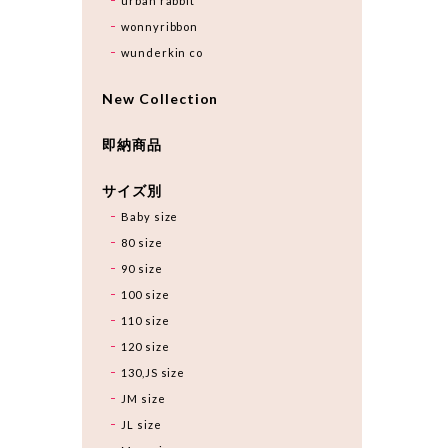
urban rabbit
wonnyribbon
wunderkin co
New Collection
即納商品
サイズ別
Baby size
80 size
90 size
100 size
110 size
120 size
130,JS size
JM size
JL size