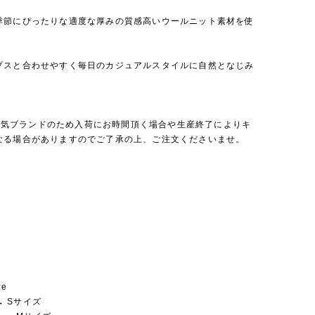
季節にぴったりな適度な厚みの質感高いウールニット素材を使
プスと合わせやすく毎日のカジュアルスタイルに自然となじみ
rは人気ブランドのため入荷にお時間頂く場合や生産終了によりキ
なる場合がありますのでご了承の上、ご注文くださいませ。
ze
 → Sサイズ