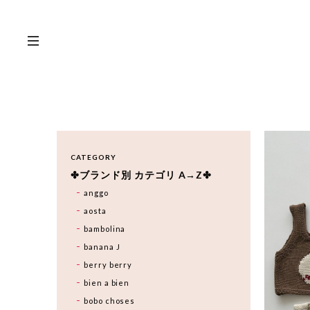
CATEGORY
✤ブランド別 カテゴリ A→Z✤
anggo
aosta
bambolina
banana J
berry berry
bien a bien
bobo choses