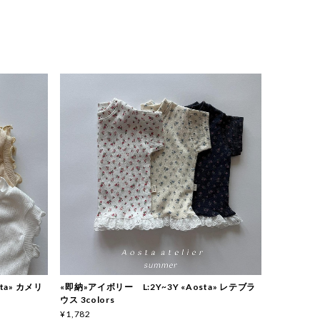
sta» カメリ
«即納»アイボリー L:2Y~3Y «Aosta» レテブラ
ウス 3colors
¥1,782