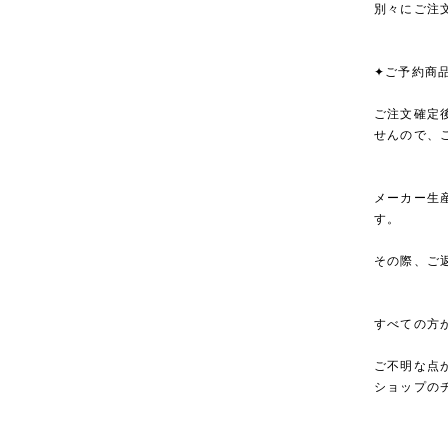
別々にご注
✦ご予約商
ご注文確定
せんので、
メーカー生
す。
その際、ご
すべての方
ご不明な点
ショップの