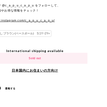
mで @c_a_p_u_c_a_p_u をフォローして、
報やお得な情報をチェック！
w.instagram.com/c_a_p_u_c_a_p_u/
International shipping available
Sold out
日本国内にお住まいの方向け
通報する