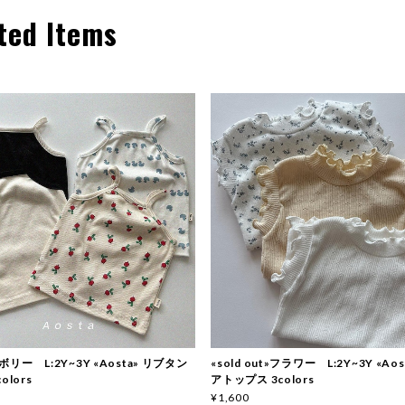
ted Items
リー L:2Y~3Y «Aosta» リブタン
«sold out»フラワー L:2Y~3Y «Ao
olors
アトップス 3colors
¥1,600