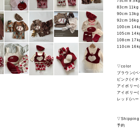
75cm 9.5
83cm 11k
90cm 13k
92cm 16k
100cm 14
105cm 14
108cm 17
110cm 16
▽color
ブラウン(ベ
ピンク(イチ
アイボリー(
アイボリー(
レッド(ハー
▽Shipping
予約