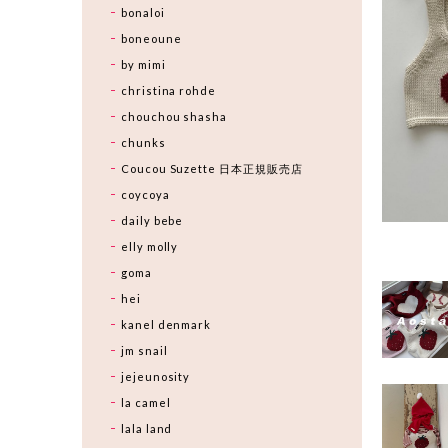
bonaloi
boneoune
by mimi
christina rohde
chouchou shasha
chunks
Coucou Suzette 日本正規販売店
coycoya
daily bebe
elly molly
goma
hei
kanel denmark
jm snail
jejeunosity
la camel
lala land