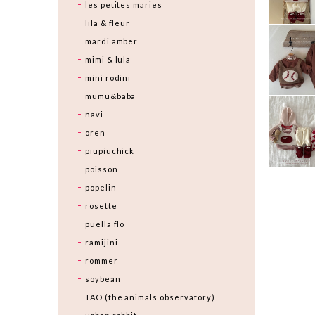
les petites maries
lila & fleur
mardi amber
mimi & lula
mini rodini
mumu&baba
navi
oren
piupiuchick
poisson
popelin
rosette
puella flo
ramijini
rommer
soybean
TAO (the animals observatory)