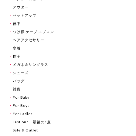
アウター
セットアップ
靴下
つけ襟 ケープ エプロン
ヘアアクセサリー
水着
帽子
メガネ＆サングラス
シューズ
バッグ
雑貨
For Baby
For Boys
For Ladies
Last one 最後の1点
Sale & Outlet