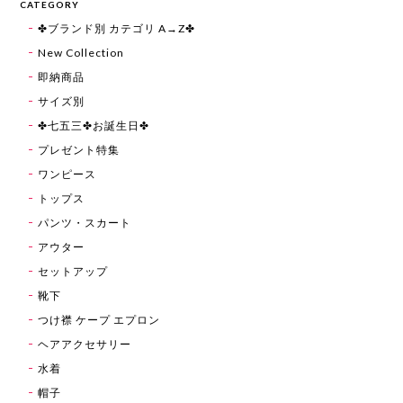
CATEGORY
✤ブランド別 カテゴリ A→Z✤
New Collection
即納商品
サイズ別
✤七五三✤お誕生日✤
プレゼント特集
ワンピース
トップス
パンツ・スカート
アウター
セットアップ
靴下
つけ襟 ケープ エプロン
ヘアアクセサリー
水着
帽子