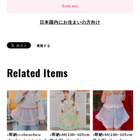
Sold out
日本国内にお住まいの方向け
通報する
Related Items
«即納»«chouchou
«即納»M(100~105cm
«即納»M(100~105cm