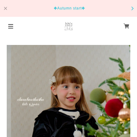
✤Autumn start✤