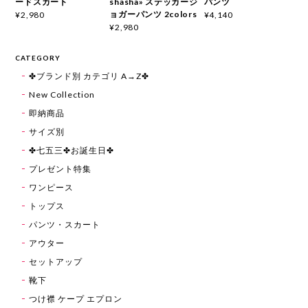
ードスカート
shasha» ステッカージ
パンツ
ョガーパンツ 2colors
¥2,980
¥4,140
¥2,980
CATEGORY
✤ブランド別 カテゴリ A→Z✤
New Collection
即納商品
サイズ別
✤七五三✤お誕生日✤
プレゼント特集
ワンピース
トップス
パンツ・スカート
アウター
セットアップ
靴下
つけ襟 ケープ エプロン