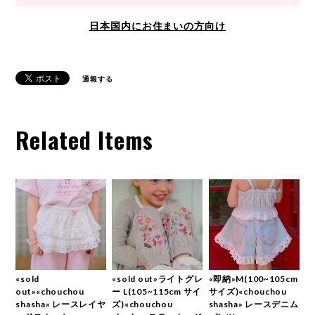
日本国内にお住まいの方向け
通報する
Related Items
«sold
«sold out»ライトグレ
«即納»M(100~105cm
out»«chouchou
ー L(105~115cm サイ
サイズ)«chouchou
shasha» レースレイヤ
ズ)«chouchou
shasha» レースデニム