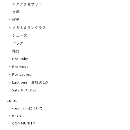
ヘアアクセサリー
水着
帽子
メガネ＆サングラス
シューズ
バッグ
雑貨
For Baby
For Boys
For Ladies
Last one 最後の1点
Sale & Outlet
GUIDE
capucapuについて
BLOG
COMMUNITY