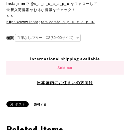
instagramで @c_a_p_u_c_a_p_u をフォローして、
最新入荷情報やお得な情報をチェック！
＞＞
https://www.instagram.com/c_a_p_u_c_a_p_u/
種類
International shipping available
Sold out
日本国内にお住まいの方向け
通報する
Related Items