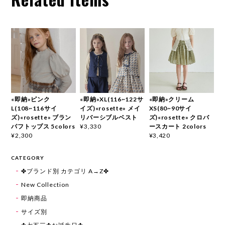
«即納»ピンク
«即納»XL(116~122サ
«即納»クリーム
L(108~116サイ
イズ)«rosette» メイ
XS(80~90サイ
ズ)«rosette» ブラン
リバーシブルベスト
ズ)«rosette» クロバ
パフトップス 5colors
ースカート 2colors
¥3,330
¥2,300
¥3,420
CATEGORY
✤ブランド別 カテゴリ A→Z✤
New Collection
即納商品
サイズ別