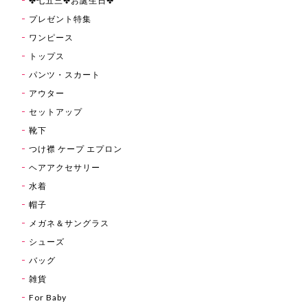
✤七五三✤お誕生日✤
プレゼント特集
ワンピース
トップス
パンツ・スカート
アウター
セットアップ
靴下
つけ襟 ケープ エプロン
ヘアアクセサリー
水着
帽子
メガネ＆サングラス
シューズ
バッグ
雑貨
For Baby