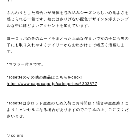
ふんわりとした風合いが身体を包み込みシーズンらしい心地よさを
感じられる一着です。袖にはさりげない配色デザインを添えシンプ
ルな中にほどよいアクセントを加えています。
ヨーロッパの冬のムードをまとった上品な佇まいで女の子にも男の
子にも取り入れやすくデイリーからお出かけまで幅広く活躍しま
す。
*マフラー付きです。
*rosetteのその他の商品はこちらをclick!
https://www.capucapu.jp/categories/6303877
*rosetteは少ロット生産のため入荷にお時間頂く場合や生産終了に
よりキャンセルになる場合がありますのでご了承の上、ご注文くだ
さいませ。
▽colors