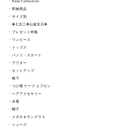
New Collection
即納商品
サイズ別
✤七五三✤お誕生日✤
プレゼント特集
ワンピース
トップス
パンツ・スカート
アウター
セットアップ
靴下
つけ襟 ケープ エプロン
ヘアアクセサリー
水着
帽子
メガネ＆サングラス
シューズ