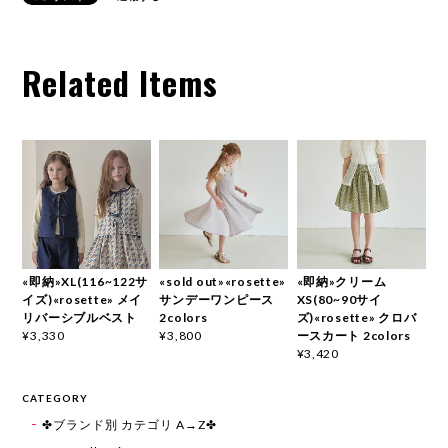
Related Items
«即納»XL(116~122サ
«sold out»«rosette»
«即納»クリーム
イズ)«rosette» メイ
サンデーワンピース
XS(80~90サイ
リバーシブルベスト
2colors
ズ)«rosette» クロバ
ースカート 2colors
¥3,330
¥3,800
¥3,420
CATEGORY
✤ブランド別 カテゴリ A→Z✤