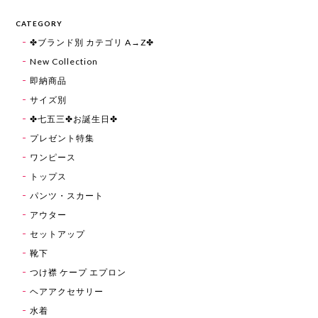
CATEGORY
✤ブランド別 カテゴリ A→Z✤
New Collection
即納商品
サイズ別
✤七五三✤お誕生日✤
プレゼント特集
ワンピース
トップス
パンツ・スカート
アウター
セットアップ
靴下
つけ襟 ケープ エプロン
ヘアアクセサリー
水着