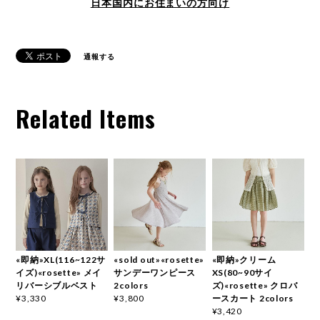
日本国内にお住まいの方向け
通報する
Related Items
«即納»XL(116~122サ
«sold out»«rosette»
«即納»クリーム
イズ)«rosette» メイ
サンデーワンピース
XS(80~90サイ
リバーシブルベスト
2colors
ズ)«rosette» クロバ
ースカート 2colors
¥3,330
¥3,800
¥3,420