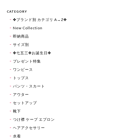
CATEGORY
✤ブランド別 カテゴリ A→Z✤
New Collection
即納商品
サイズ別
✤七五三✤お誕生日✤
プレゼント特集
ワンピース
トップス
パンツ・スカート
アウター
セットアップ
靴下
つけ襟 ケープ エプロン
ヘアアクセサリー
水着