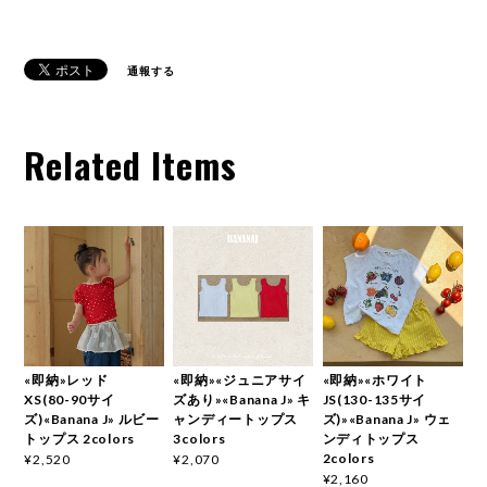
通報する
Related Items
«即納»レッド
«即納»«ジュニアサイ
«即納»«ホワイト
XS(80-90サイ
ズあり»«Banana J» キ
JS(130-135サイ
ズ)«Banana J» ルビー
ャンディートップス
ズ)»«Banana J» ウェ
トップス 2colors
3colors
ンディトップス
2colors
¥2,520
¥2,070
¥2,160