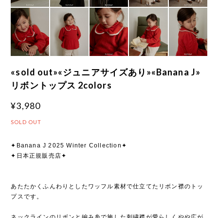
«sold out»«ジュニアサイズあり»«Banana J»
リボントップス 2colors
¥3,980
SOLD OUT
✦Banana J 2025 Winter Collection✦
✦日本正規販売店✦
あたたかくふんわりとしたワッフル素材で仕立てたリボン襟のトッ
プスです。
ネックラインのリボンと編み糸で施した刺繍襟が愛らしくやや広が