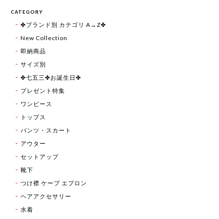
CATEGORY
✤ブランド別 カテゴリ A→Z✤
New Collection
即納商品
サイズ別
✤七五三✤お誕生日✤
プレゼント特集
ワンピース
トップス
パンツ・スカート
アウター
セットアップ
靴下
つけ襟 ケープ エプロン
ヘアアクセサリー
水着