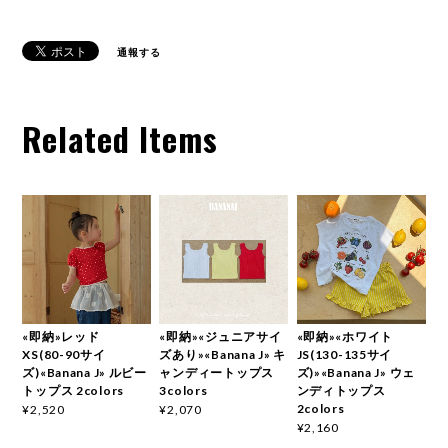
通報する
Related Items
«即納»レッド
«即納»«ジュニアサイ
«即納»«ホワイト
XS(80-90サイ
ズあり»«Banana J» キ
JS(130-135サイ
ズ)«Banana J» ルビー
ャンディートップス
ズ)»«Banana J» ウェ
トップス 2colors
3colors
ンディトップス
2colors
¥2,520
¥2,070
¥2,160