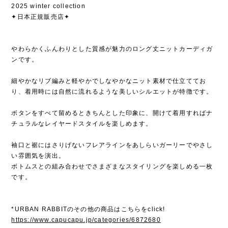
2025 winter collection
✦日本正規販売店✦
やわらかくふんわりとした質感が魅力のロング丈ニットカーディガ
ンです。
細やかなリブ編みと軽やかでしなやかなニット素材で仕立ててお
り、着用時には自然に流れるような美しいシルエットが特徴です。
ボタンをすべて留めるときちんとした印象に、開けて着用すればナ
チュラルなレイヤードスタイルを楽しめます。
袖口と裾にはさりげないフレアラインをあしらいガーリーでやさし
い雰囲気を演出。
ボトムスとの組み合わせでさまざまなスタイリングを楽しめる一枚
です。
*URBAN RABBITのその他の商品はこちらをclick!
https://www.capucapu.jp/categories/6872680