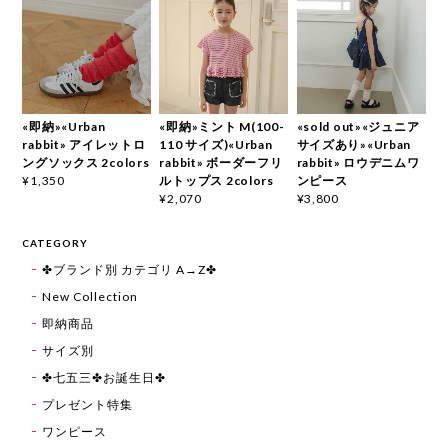
«即納»«Urban
«即納»ミント M(100-
«sold out»«ジュニア
rabbit» アイレットロ
110 サイズ)«Urban
サイズあり»«Urban
ングソックス 2colors
rabbit» ボーダーフリ
rabbit» ロウデニムワ
ルトップス 2colors
ンピース
¥1,350
¥2,070
¥3,800
CATEGORY
✤ブランド別 カテゴリ A→Z✤
New Collection
即納商品
サイズ別
✤七五三✤お誕生日✤
プレゼント特集
ワンピース