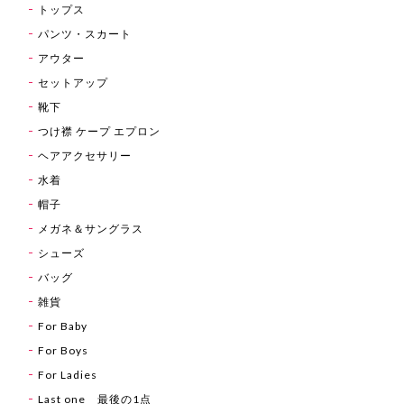
トップス
パンツ・スカート
アウター
セットアップ
靴下
つけ襟 ケープ エプロン
ヘアアクセサリー
水着
帽子
メガネ＆サングラス
シューズ
バッグ
雑貨
For Baby
For Boys
For Ladies
Last one 最後の1点