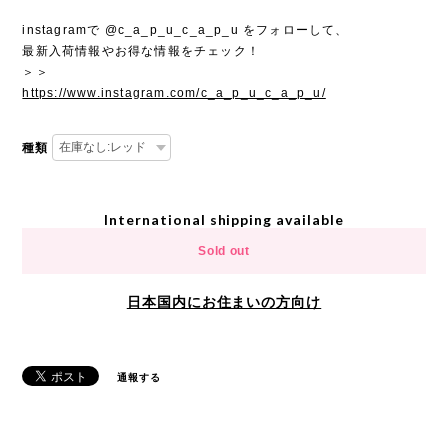
instagramで @c_a_p_u_c_a_p_u をフォローして、
最新入荷情報やお得な情報をチェック！
＞＞
https://www.instagram.com/c_a_p_u_c_a_p_u/
種類
International shipping available
Sold out
日本国内にお住まいの方向け
通報する