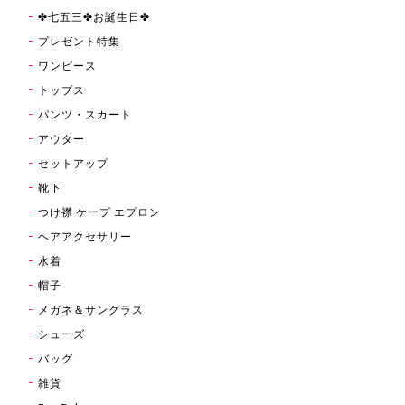
✤七五三✤お誕生日✤
プレゼント特集
ワンピース
トップス
パンツ・スカート
アウター
セットアップ
靴下
つけ襟 ケープ エプロン
ヘアアクセサリー
水着
帽子
メガネ＆サングラス
シューズ
バッグ
雑貨