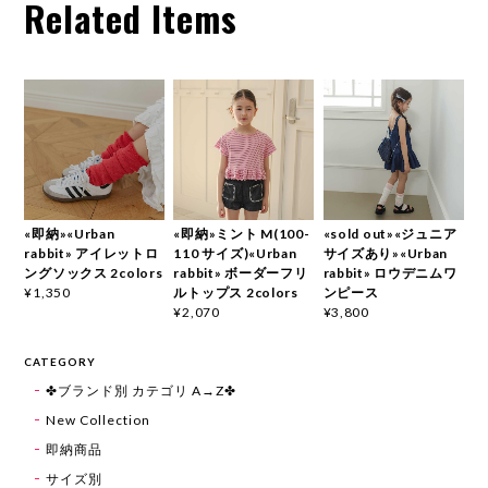
Related Items
«即納»«Urban
«即納»ミント M(100-
«sold out»«ジュニア
rabbit» アイレットロ
110 サイズ)«Urban
サイズあり»«Urban
ングソックス 2colors
rabbit» ボーダーフリ
rabbit» ロウデニムワ
ルトップス 2colors
ンピース
¥1,350
¥2,070
¥3,800
CATEGORY
✤ブランド別 カテゴリ A→Z✤
New Collection
即納商品
サイズ別