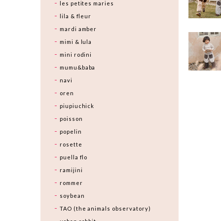
les petites maries
lila & fleur
mardi amber
mimi & lula
mini rodini
mumu&baba
navi
oren
piupiuchick
poisson
popelin
rosette
puella flo
ramijini
rommer
soybean
TAO (the animals observatory)