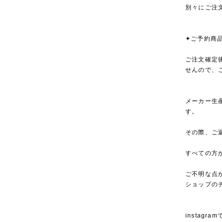
別々にご注
✦ご予約商
ご注文確定
せんので、
メーカー生
す。
その際、ご
すべての方
ご不明な点
ショップの
instagra