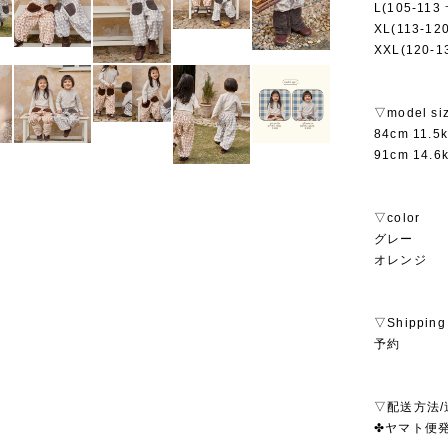
L(105-11
XL(113-1
XXL(120-
▽model si
84cm 11.
91cm 14.
▽color
グレー
オレンジ
▽Shipping
予約
▽配送方法/
✤ヤマト便発送