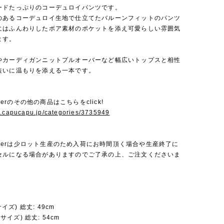
ードたっぷりのコーデュロイパンツです。
のあるコーデュロイ生地で仕立てたバルーンフィットのパンツ
にはふんわりしたボア素材のポケットを添え可愛らしい雰囲気
ます。
やカーディガンニットプルオーバーなど幅広いトップスと相性
装いに温もりを添える一本です。
Amberのその他の商品はこちらをclick!
w.capucapu.jp/categories/3735949
 Amberは少ロット生産のため入荷にお時間頂く場合や生産終了に
セルになる場合がありますのでご了承の上、ご注文くださいま
 サイズ) 総丈: 49cm
5 サイズ) 総丈: 54cm