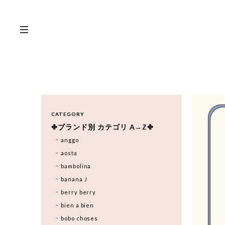
CATEGORY
✤ブランド別 カテゴリ A→Z✤
anggo
aosta
bambolina
banana J
berry berry
bien a bien
bobo choses