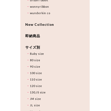
urban rabbit
wonnyribbon
wunderkin co
New Collection
即納商品
サイズ別
Baby size
80 size
90 size
100 size
110 size
120 size
130,JS size
JM size
JL size