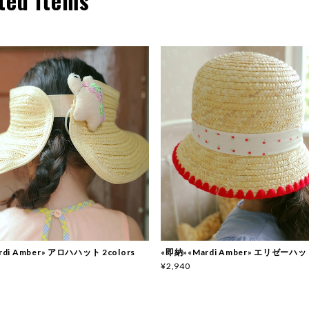
ted Items
di Amber» アロハハット 2colors
«即納»«Mardi Amber» エリゼーハット
¥2,940