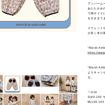
アンバーム
あたたかみ
で両サイド
を引き立て
スウェット
が良く冬の
*Mardi 
https://ww
*Mardi
よりキャン
せ。
▽size
S(90-100
M(100-10