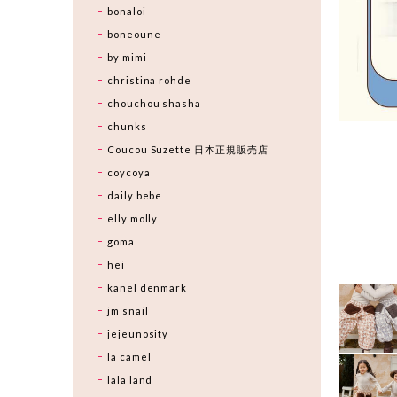
bonaloi
boneoune
by mimi
christina rohde
chouchou shasha
chunks
Coucou Suzette 日本正規販売店
coycoya
daily bebe
elly molly
goma
hei
kanel denmark
jm snail
jejeunosity
la camel
lala land