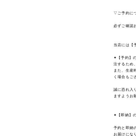
▽ご予約に
必ずご確認
当店には【
✦【予約】
注するため
また、生産
く場合もご
誠に恐れ入
ますようお
✦【即納】
予約と即納
お届けにな