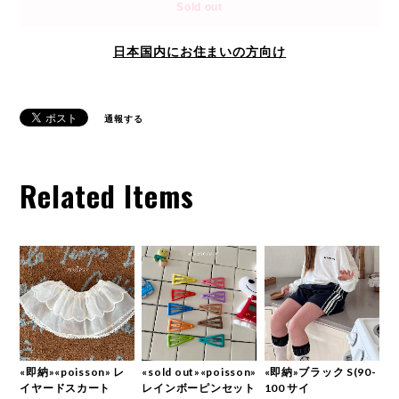
Sold out
日本国内にお住まいの方向け
通報する
Related Items
«即納»«poisson» レ
«sold out»«poisson»
«即納»ブラック S(90-
イヤードスカート
レインボーピンセット
100 サイ