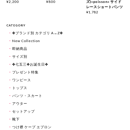
ズ)«poisson» サイド
¥2,200
¥800
レースショートパンツ
¥1,782
CATEGORY
✤ブランド別 カテゴリ A→Z✤
New Collection
即納商品
サイズ別
✤七五三✤お誕生日✤
プレゼント特集
ワンピース
トップス
パンツ・スカート
アウター
セットアップ
靴下
つけ襟 ケープ エプロン