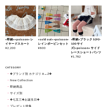
«即納»«poisson» レ
«sold out»«poisson»
«即納»ブラック S(90-
イヤードスカート
レインボーピンセット
100 サイ
ズ)«poisson» サイド
¥2,200
¥800
レースショートパンツ
¥1,782
CATEGORY
✤ブランド別 カテゴリ A→Z✤
New Collection
即納商品
サイズ別
✤七五三✤お誕生日✤
プレゼント特集