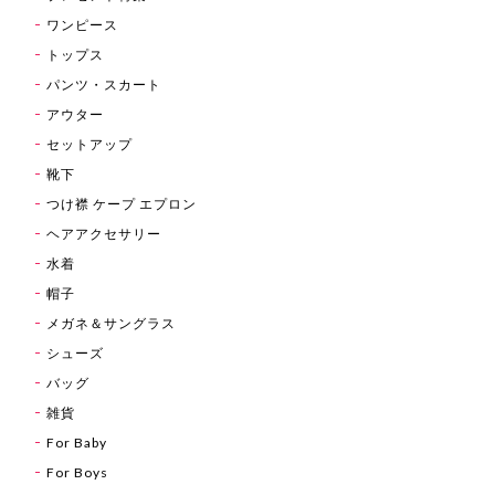
ワンピース
トップス
パンツ・スカート
アウター
セットアップ
靴下
つけ襟 ケープ エプロン
ヘアアクセサリー
水着
帽子
メガネ＆サングラス
シューズ
バッグ
雑貨
For Baby
For Boys