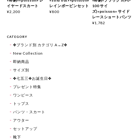
«即納»«poisson» レ
«sold out»«poisson»
«即納»ブラック S(90-
イヤードスカート
レインボーピンセット
100 サイ
ズ)«poisson» サイド
¥2,200
¥800
レースショートパンツ
¥1,782
CATEGORY
✤ブランド別 カテゴリ A→Z✤
New Collection
即納商品
サイズ別
✤七五三✤お誕生日✤
プレゼント特集
ワンピース
トップス
パンツ・スカート
アウター
セットアップ
靴下