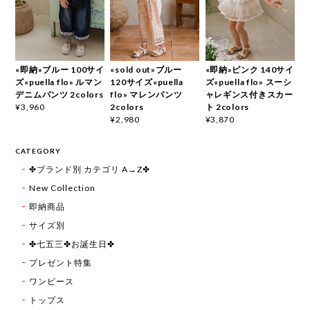
«即納»ブルー 100サイ
«sold out»ブルー
«即納»ピンク 140サイ
ズ«puella flo» ルマン
120サイズ«puella
ズ«puella flo» スーシ
デニムパンツ 2colors
flo» マレンパンツ
ャレギンス付きスカー
2colors
ト 2colors
¥3,960
¥2,980
¥3,870
CATEGORY
✤ブランド別 カテゴリ A→Z✤
New Collection
即納商品
サイズ別
✤七五三✤お誕生日✤
プレゼント特集
ワンピース
トップス