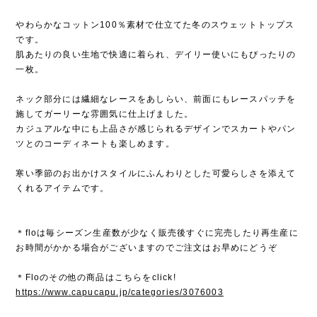
やわらかなコットン100％素材で仕立てた冬のスウェットトップス
です。
肌あたりの良い生地で快適に着られ、デイリー使いにもぴったりの
一枚。
ネック部分には繊細なレースをあしらい、前面にもレースパッチを
施してガーリーな雰囲気に仕上げました。
カジュアルな中にも上品さが感じられるデザインでスカートやパン
ツとのコーディネートも楽しめます。
寒い季節のお出かけスタイルにふんわりとした可愛らしさを添えて
くれるアイテムです。
＊floは毎シーズン生産数が少なく販売後すぐに完売したり再生産に
お時間がかかる場合がございますのでご注文はお早めにどうぞ
＊Floのその他の商品はこちらをclick!
https://www.capucapu.jp/categories/3076003