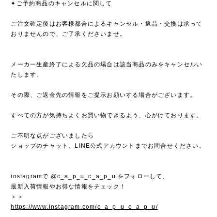
✦ご予約商品のキャンセルに関して
ご注文確定後はお客様都合によるキャンセル・返品・交換は承って
おりませんので、ご了承くださいませ。
メーカー生産終了による欠品の場合は該当商品のみをキャンセルい
たします。
その際、ご返金先の情報をご提示お願いする場合がございます。
すべての方が気持ちよくお買い物できるよう、心がけております。
ご不明な点がございましたら
ショップのチャット、LINE公式アカウントまでお問合せください。
instagramで @c_a_p_u_c_a_p_u をフォローして、
最新入荷情報やお得な情報をチェック！
＞＞
https://www.instagram.com/c_a_p_u_c_a_p_u/