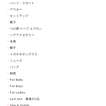
パンツ・スカート
アウター
セットアップ
靴下
つけ襟 ケープ エプロン
ヘアアクセサリー
水着
帽子
メガネ＆サングラス
シューズ
バッグ
雑貨
For Baby
For Boys
For Ladies
Last one 最後の1点
Sale & Outlet