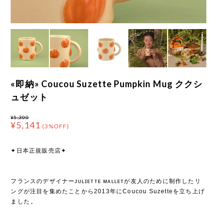
«即納» Coucou Suzette Pumpkin Mug ククシ
ュゼット
¥5,300
¥5,141
(3%OFF)
✦日本正規販売店✦
フランスのデザイナーᴊᴜʟɪᴇᴛᴛᴇ ᴍᴀʟʟᴇᴛが友人のために制作したリ
ングが注目を集めたことから2013年にCoucou Suzetteを立ち上げ
ました⁡。
⁡