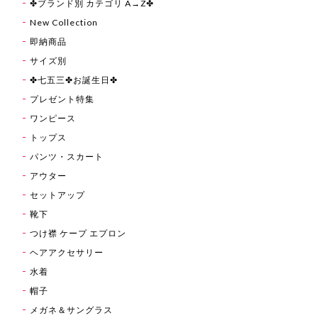
✤ブランド別 カテゴリ A→Z✤
New Collection
即納商品
サイズ別
✤七五三✤お誕生日✤
プレゼント特集
ワンピース
トップス
パンツ・スカート
アウター
セットアップ
靴下
つけ襟 ケープ エプロン
ヘアアクセサリー
水着
帽子
メガネ＆サングラス