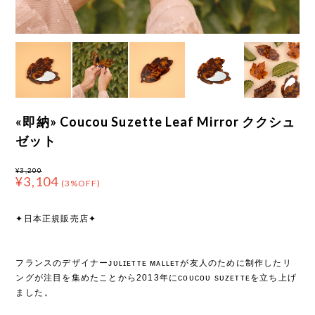
«即納» Coucou Suzette Leaf Mirror ククシュ
ゼット
¥3,200
¥3,104
(3%OFF)
✦日本正規販売店✦
フランスのデザイナーᴊᴜʟɪᴇᴛᴛᴇ ᴍᴀʟʟᴇᴛが友人のために制作したリ
ングが注目を集めたことから2013年にᴄᴏᴜᴄᴏᴜ sᴜᴢᴇᴛᴛᴇを立ち上げ
ました⁡。
⁡