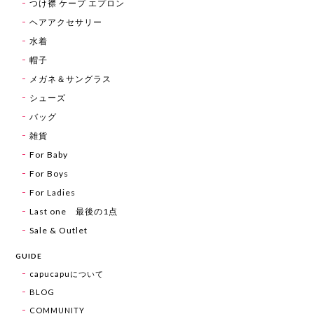
つけ襟 ケープ エプロン
ヘアアクセサリー
水着
帽子
メガネ＆サングラス
シューズ
バッグ
雑貨
For Baby
For Boys
For Ladies
Last one 最後の1点
Sale & Outlet
GUIDE
capucapuについて
BLOG
COMMUNITY