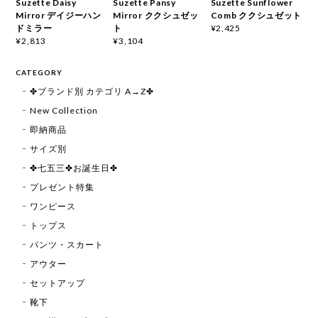
Suzette Daisy
Suzette Pansy
Suzette Sunflower
Mirror デイジーハン
Mirror ククシュゼッ
Comb ククシュゼット
ドミラー
ト
¥2,425
¥2,813
¥3,104
CATEGORY
✤ブランド別 カテゴリ A→Z✤
New Collection
即納商品
サイズ別
✤七五三✤お誕生日✤
プレゼント特集
ワンピース
トップス
パンツ・スカート
アウター
セットアップ
靴下