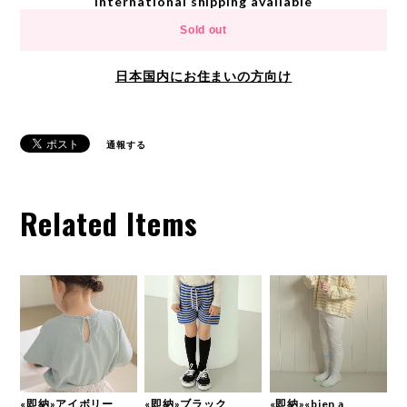
International shipping available
Sold out
日本国内にお住まいの方向け
通報する
Related Items
«即納»アイボリー
«即納»ブラック
«即納»«bien a