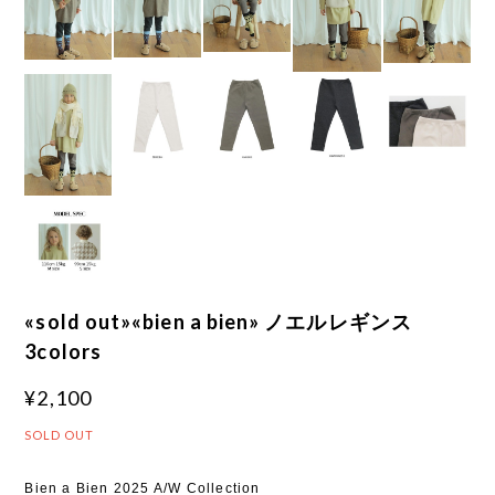
«sold out»«bien a bien» ノエルレギンス
3colors
¥2,100
SOLD OUT
Bien a Bien 2025 A/W Collection