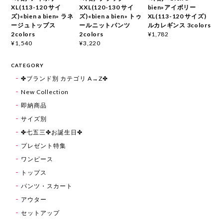
XL(113-120 サイ
XXL(120-130 サイ
bien»アイボリー
ズ)«bien a bien» ラネ
ズ)«bien a bien» トゥ
XL(113-120 サイズ)
ージュトップス
ールニットパンツ
ルカレギンス 3colors
2colors
2colors
¥1,782
¥1,540
¥3,220
CATEGORY
✤ブランド別 カテゴリ A→Z✤
New Collection
即納商品
サイズ別
✤七五三✤お誕生日✤
プレゼント特集
ワンピース
トップス
パンツ・スカート
アウター
セットアップ