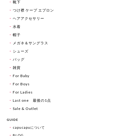
靴下
つけ襟 ケープ エプロン
ヘアアクセサリー
水着
帽子
メガネ＆サングラス
シューズ
バッグ
雑貨
For Baby
For Boys
For Ladies
Last one 最後の1点
Sale & Outlet
GUIDE
capucapuについて
BLOG