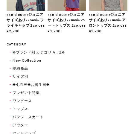
«sold out»«ジュニア
«sold out»«ジュニア
«sold out»«ジュニア
サイズあり»«navi» フ
サイズあり»«navi» ハ
サイズあり»«navi» ア
ライキャップ 2colors
ートトップス 2colors
ロントップス 2colors
¥2,700
¥1,700
¥1,700
CATEGORY
✤ブランド別 カテゴリ A→Z✤
New Collection
即納商品
サイズ別
✤七五三✤お誕生日✤
プレゼント特集
ワンピース
トップス
パンツ・スカート
アウター
セットアップ