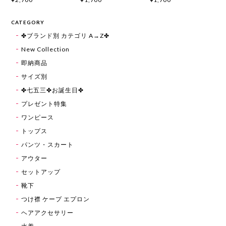
CATEGORY
✤ブランド別 カテゴリ A→Z✤
New Collection
即納商品
サイズ別
✤七五三✤お誕生日✤
プレゼント特集
ワンピース
トップス
パンツ・スカート
アウター
セットアップ
靴下
つけ襟 ケープ エプロン
ヘアアクセサリー