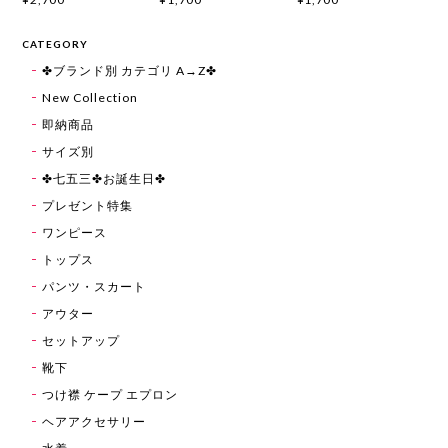
CATEGORY
✤ブランド別 カテゴリ A→Z✤
New Collection
即納商品
サイズ別
✤七五三✤お誕生日✤
プレゼント特集
ワンピース
トップス
パンツ・スカート
アウター
セットアップ
靴下
つけ襟 ケープ エプロン
ヘアアクセサリー