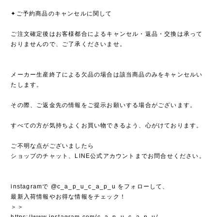
✦ご予約商品のキャンセルに関して
ご注文確定後はお客様都合によるキャンセル・返品・交換は承って
おりませんので、ご了承くださいませ。
メーカー生産終了による欠品の場合は該当商品のみをキャンセルい
たします。
その際、ご返金先の情報をご提示お願いする場合がございます。
すべての方が気持ちよくお買い物できるよう、心がけております。
ご不明な点がございましたら
ショップのチャット、LINE公式アカウントまでお問合せください。
instagramで @c_a_p_u_c_a_p_u をフォローして、
最新入荷情報やお得な情報をチェック！
＞＞
https://www.instagram.com/c_a_p_u_c_a_p_u/