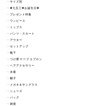
サイズ別
✤七五三✤お誕生日✤
プレゼント特集
ワンピース
トップス
パンツ・スカート
アウター
セットアップ
靴下
つけ襟 ケープ エプロン
ヘアアクセサリー
水着
帽子
メガネ＆サングラス
シューズ
バッグ
雑貨