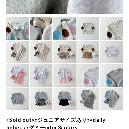
«Sold out»«ジュニアサイズあり»«daily
bebe» ハグミーmtm 3colors