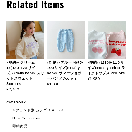
Related Items
«即納»«クリーム
«即納»«ブルー M(95-
«即納»«L(100-110 サ
JS(120-125 サイ
100 サイズ)»«daily
イズ)»«daily bebe» ラ
ズ)»«daily bebe» スリ
bebe» サマージョガ
イクトップス 2colors
ットスウェット
ーパンツ 7colors
¥1,980
3colors
¥1,330
¥2,100
CATEGORY
✤ブランド別 カテゴリ A→Z✤
New Collection
即納商品