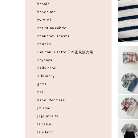
bonaloi
boneoune
by mimi
christina rohde
chouchou shasha
chunks
Coucou Suzette 日本正規販売店
coycoya
daily bebe
elly molly
goma
hei
kanel denmark
jm snail
jejeunosity
la camel
lala land