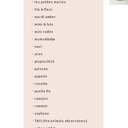
les petites maries
lila & fleur
mardi amber
mimi & lula
mini rodini
mumu&baba
navi
oren
piupiuchick
poisson
popelin
rosette
puella flo
ramijini
rommer
soybean
TAO (the animals observatory)