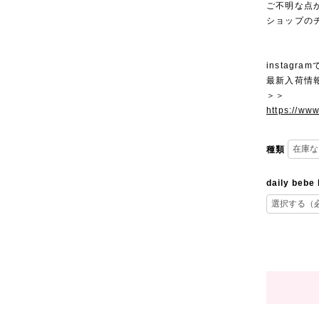
ご不明な点
ショップの
instagra
最新入荷情
＞＞
https://ww
種類
daily bebe 