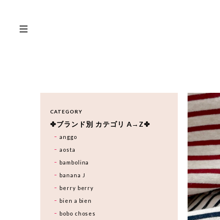
CATEGORY
✤ブランド別 カテゴリ A→Z✤
anggo
aosta
bambolina
banana J
berry berry
bien a bien
bobo choses