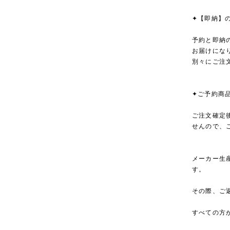
✦【即納】
予約と即納
お届けにな
別々にご注
✦ご予約商
ご注文確定
せんので、
メーカー生
す。
その際、ご
すべての方