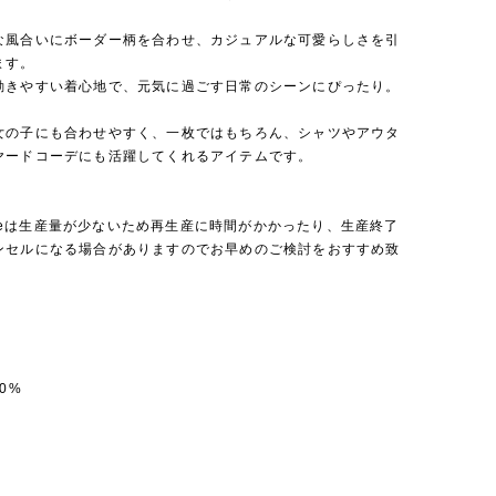
な風合いにボーダー柄を合わせ、カジュアルな可愛らしさを引
ます。
動きやすい着心地で、元気に過ごす日常のシーンにぴったり。
女の子にも合わせやすく、一枚ではもちろん、シャツやアウタ
ヤードコーデにも活躍してくれるアイテムです。
 Bebeは生産量が少ないため再生産に時間がかかったり、生産終了
ンセルになる場合がありますのでお早めのご検討をおすすめ致
0%