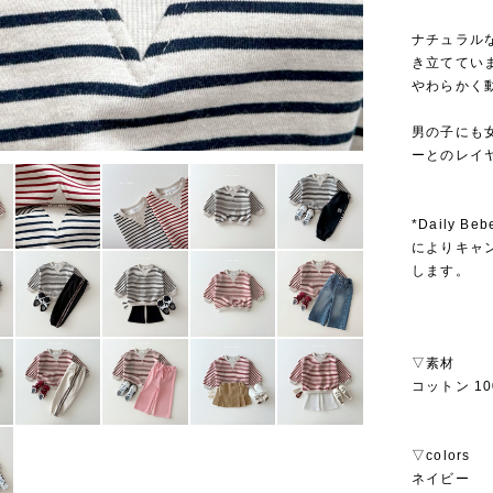
ナチュラル
き立ててい
やわらかく
男の子にも
ーとのレイ
*Daily
によりキャ
します。
▽素材
コットン 10
▽colors
ネイビー