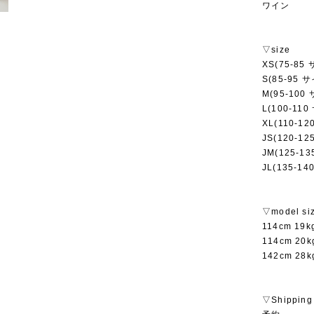
ワイン
▽size
XS(75-85
S(85-95 
M(95-100
L(100-11
XL(110-1
JS(120-12
JM(125-13
JL(135-14
▽model si
114cm 19
114cm 2
142cm 28
▽Shipping