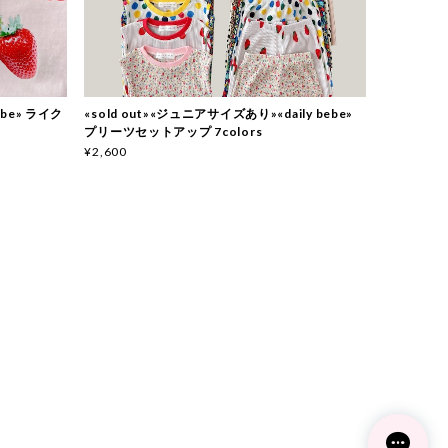
bebe» ライク
«sold out»«ジュニアサイズあり»«daily bebe»
プリーツセットアップ 7colors
¥2,600