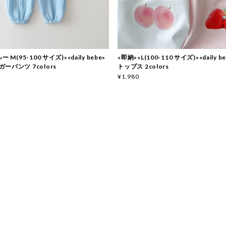
 M(95-100 サイズ)»«daily bebe»
«即納»«L(100-110 サイズ)»«daily 
ーパンツ 7colors
トップス 2colors
¥1,980