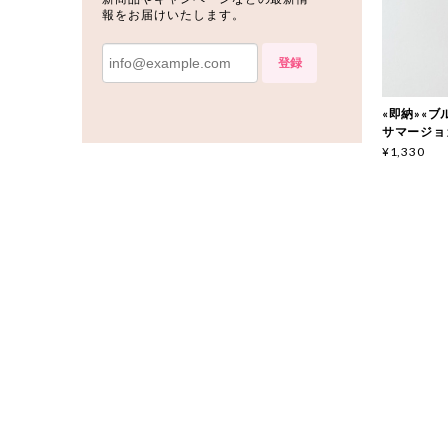
報をお届けいたします。
登録
«即納»«ブルー
サマージョガ
¥1,330