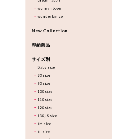
urban rabbit
wonnyribbon
wunderkin co
New Collection
即納商品
サイズ別
Baby size
80 size
90 size
100 size
110 size
120 size
130,JS size
JM size
JL size