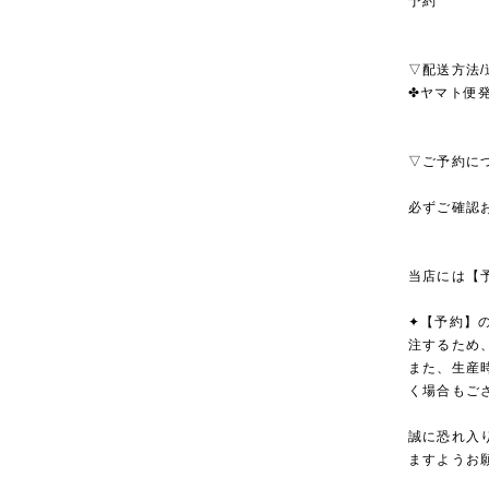
予約
▽配送方法/
✤ヤマト便発
▽ご予約に
必ずご確認
当店には【
✦【予約】
注するため
また、生産
く場合もご
誠に恐れ入
ますようお