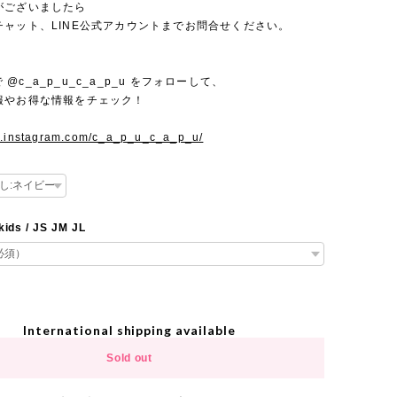
がございましたら
チャット、LINE公式アカウントまでお問合せください。
mで @c_a_p_u_c_a_p_u をフォローして、
報やお得な情報をチェック！
w.instagram.com/c_a_p_u_c_a_p_u/
kids / JS JM JL
International shipping available
Sold out