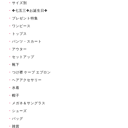
サイズ別
✤七五三✤お誕生日✤
プレゼント特集
ワンピース
トップス
パンツ・スカート
アウター
セットアップ
靴下
つけ襟 ケープ エプロン
ヘアアクセサリー
水着
帽子
メガネ＆サングラス
シューズ
バッグ
雑貨