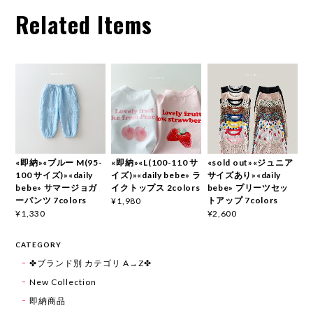
Related Items
«即納»«ブルー M(95-
«即納»«L(100-110 サ
«sold out»«ジュニア
100 サイズ)»«daily
イズ)»«daily bebe» ラ
サイズあり»«daily
bebe» サマージョガ
イクトップス 2colors
bebe» プリーツセッ
ーパンツ 7colors
トアップ 7colors
¥1,980
¥1,330
¥2,600
CATEGORY
✤ブランド別 カテゴリ A→Z✤
New Collection
即納商品