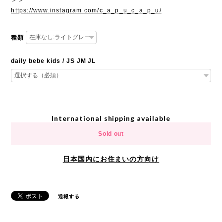
https://www.instagram.com/c_a_p_u_c_a_p_u/
種類
daily bebe kids / JS JM JL
International shipping available
Sold out
日本国内にお住まいの方向け
通報する