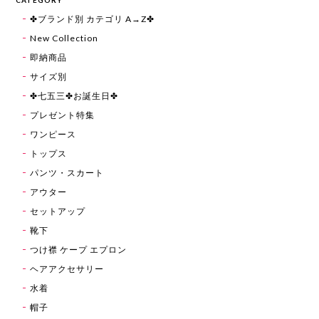
CATEGORY
✤ブランド別 カテゴリ A→Z✤
New Collection
即納商品
サイズ別
✤七五三✤お誕生日✤
プレゼント特集
ワンピース
トップス
パンツ・スカート
アウター
セットアップ
靴下
つけ襟 ケープ エプロン
ヘアアクセサリー
水着
帽子