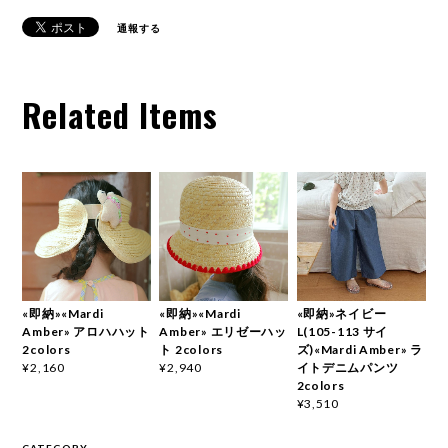
通報する
Related Items
«即納»«Mardi
«即納»«Mardi
«即納»ネイビー
Amber» アロハハット
Amber» エリゼーハッ
L(105-113 サイ
2colors
ト 2colors
ズ)«Mardi Amber» ラ
イトデニムパンツ
¥2,160
¥2,940
2colors
¥3,510