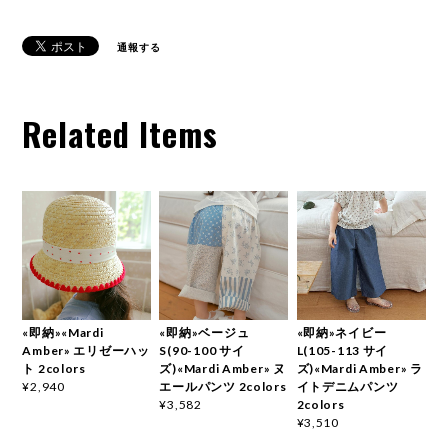
通報する
Related Items
«即納»«Mardi
«即納»ベージュ
«即納»ネイビー
Amber» エリゼーハッ
S(90-100 サイ
L(105-113 サイ
ト 2colors
ズ)«Mardi Amber» ヌ
ズ)«Mardi Amber» ラ
エールパンツ 2colors
イトデニムパンツ
¥2,940
2colors
¥3,582
¥3,510