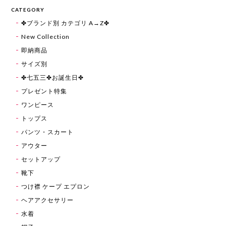
CATEGORY
✤ブランド別 カテゴリ A→Z✤
New Collection
即納商品
サイズ別
✤七五三✤お誕生日✤
プレゼント特集
ワンピース
トップス
パンツ・スカート
アウター
セットアップ
靴下
つけ襟 ケープ エプロン
ヘアアクセサリー
水着