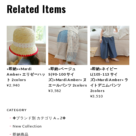
Related Items
«即納»«Mardi
«即納»ベージュ
«即納»ネイビー
Amber» エリゼーハッ
S(90-100 サイ
L(105-113 サイ
ト 2colors
ズ)«Mardi Amber» ヌ
ズ)«Mardi Amber» ラ
エールパンツ 2colors
イトデニムパンツ
¥2,940
2colors
¥3,582
¥3,510
CATEGORY
✤ブランド別 カテゴリ A→Z✤
New Collection
即納商品