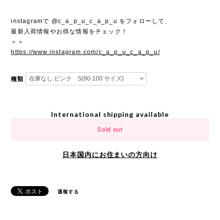
instagramで @c_a_p_u_c_a_p_u をフォローして、
最新入荷情報やお得な情報をチェック！
＞＞
https://www.instagram.com/c_a_p_u_c_a_p_u/
種類
International shipping available
Sold out
日本国内にお住まいの方向け
通報する