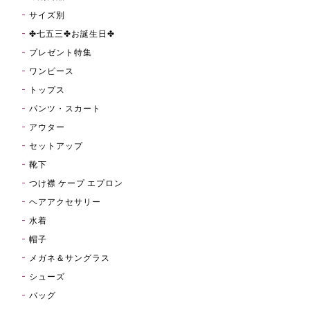
サイズ別
✤七五三✤お誕生日✤
プレゼント特集
ワンピース
トップス
パンツ・スカート
アウター
セットアップ
靴下
つけ襟 ケープ エプロン
ヘアアクセサリー
水着
帽子
メガネ＆サングラス
シューズ
バッグ