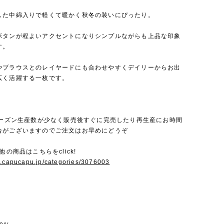
した中綿入りで軽くて暖かく秋冬の装いにぴったり。
ボタンが程よいアクセントになりシンプルながらも上品な印象
す。
やブラウスとのレイヤードにも合わせやすくデイリーからお出
広く活躍する一枚です。
毎シーズン生産数が少なく販売後すぐに完売したり再生産にお時間
合がございますのでご注文はお早めにどうぞ
他の商品はこちらをclick!
w.capucapu.jp/categories/3076003