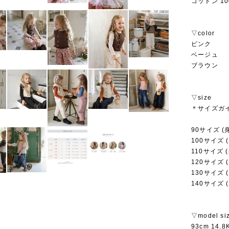
コットン 10
▽color
ピンク
ベージュ
ブラウン
▽size
＊サイズガ
90サイズ (身
100サイズ (
110サイズ (
120サイズ (
130サイズ (
140サイズ (
▽model si
93cm 14.