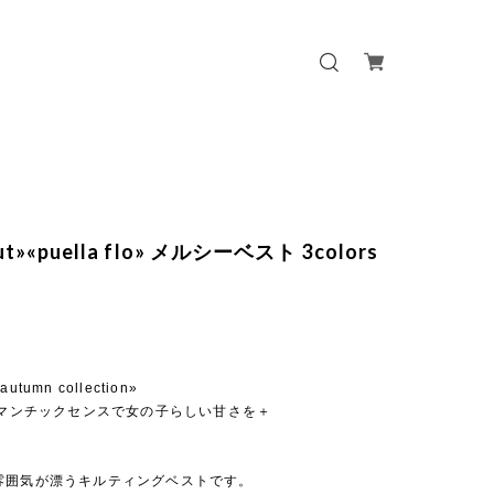
out»«puella flo» メルシーベスト 3colors
 autumn collection»
ロマンチックセンスで女の子らしい甘さを＋
雰囲気が漂うキルティングベストです。