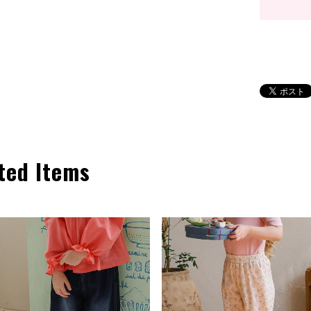
ted Items