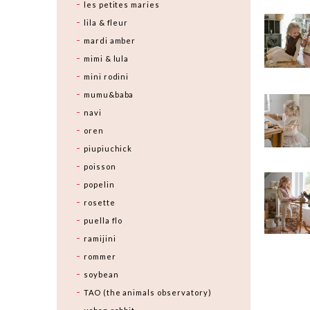
les petites maries
lila & fleur
mardi amber
mimi & lula
mini rodini
mumu&baba
navi
oren
piupiuchick
poisson
popelin
rosette
puella flo
ramijini
rommer
soybean
TAO (the animals observatory)