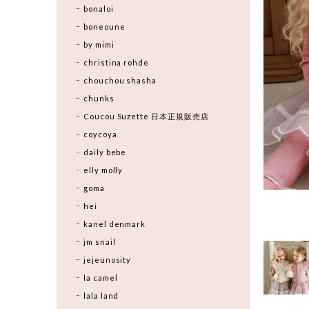
bonaloi
boneoune
by mimi
christina rohde
chouchou shasha
chunks
Coucou Suzette 日本正規販売店
coycoya
daily bebe
elly molly
goma
hei
kanel denmark
jm snail
jejeunosity
la camel
lala land