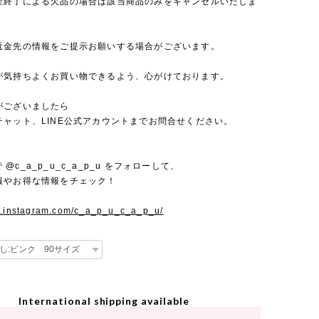
産終了による欠品の場合は該当商品のみをキャンセルいたしま
返金先の情報をご提示お願いする場合がございます。
が気持ちよくお買い物できるよう、心がけております。
がございましたら
チャット、LINE公式アカウントまでお問合せください。
mで @c_a_p_u_c_a_p_u をフォローして、
報やお得な情報をチェック！
w.instagram.com/c_a_p_u_c_a_p_u/
International shipping available