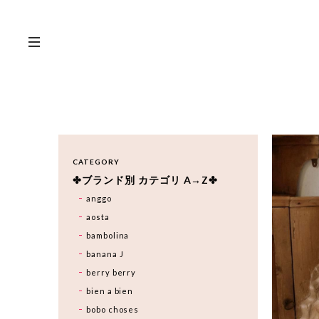
CATEGORY
✤ブランド別 カテゴリ A→Z✤
anggo
aosta
bambolina
banana J
berry berry
bien a bien
bobo choses