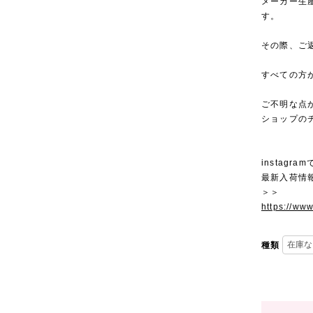
メーカー生
す。
その際、ご
すべての方
ご不明な点
ショップの
instagra
最新入荷情
＞＞
https://ww
種類