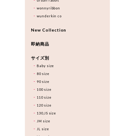
urban rabbit
wonnyribbon
wunderkin co
New Collection
即納商品
サイズ別
Baby size
80 size
90 size
100 size
110 size
120 size
130,JS size
JM size
JL size