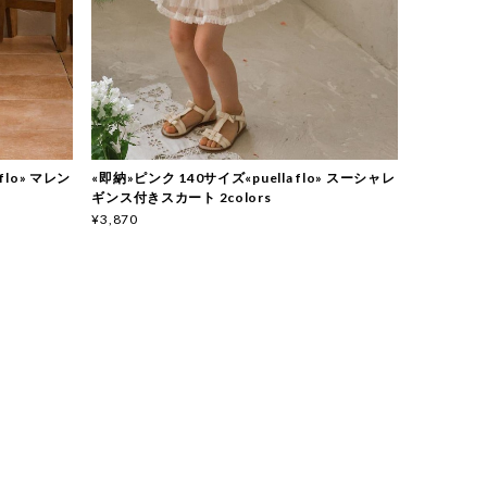
 flo» マレン
«即納»ピンク 140サイズ«puella flo» スーシャレ
ギンス付きスカート 2colors
¥3,870