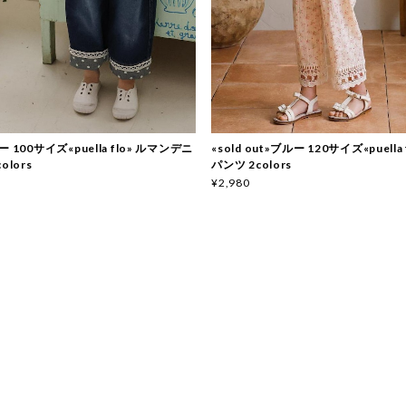
 100サイズ«puella flo» ルマンデニ
«sold out»ブルー 120サイズ«puella
olors
パンツ 2colors
¥2,980