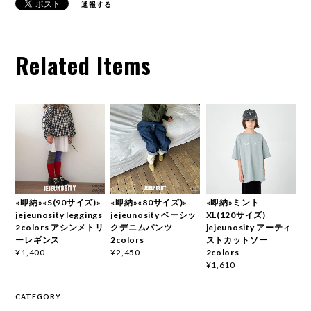
通報する
Related Items
«即納»«S(90サイズ)»
«即納»«80サイズ)»
«即納»ミント
jejeunosity leggings
jejeunosity ベーシッ
XL(120サイズ)
2colors アシンメトリ
クデニムパンツ
jejeunosity アーティ
ーレギンス
2colors
ストカットソー
2colors
¥1,400
¥2,450
¥1,610
CATEGORY