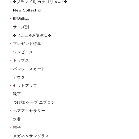
✤ブランド別 カテゴリ A→Z✤
New Collection
即納商品
サイズ別
✤七五三✤お誕生日✤
プレゼント特集
ワンピース
トップス
パンツ・スカート
アウター
セットアップ
靴下
つけ襟 ケープ エプロン
ヘアアクセサリー
水着
帽子
メガネ＆サングラス