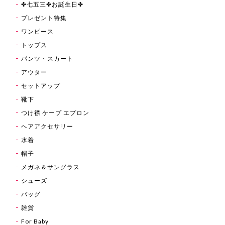
✤七五三✤お誕生日✤
プレゼント特集
ワンピース
トップス
パンツ・スカート
アウター
セットアップ
靴下
つけ襟 ケープ エプロン
ヘアアクセサリー
水着
帽子
メガネ＆サングラス
シューズ
バッグ
雑貨
For Baby