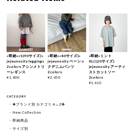
«即納»«S(90サイズ)»
«即納»«80サイズ)»
«即納»ミント
jejeunosity leggings
jejeunosity ベーシッ
XL(120サイズ)
2colors アシンメトリ
クデニムパンツ
jejeunosity アーティ
ーレギンス
2colors
ストカットソー
2colors
¥1,400
¥2,450
¥1,610
CATEGORY
✤ブランド別 カテゴリ A→Z✤
New Collection
即納商品
サイズ別