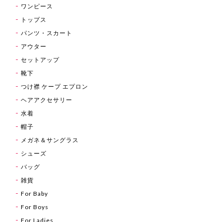
ワンピース
トップス
パンツ・スカート
アウター
セットアップ
靴下
つけ襟 ケープ エプロン
ヘアアクセサリー
水着
帽子
メガネ＆サングラス
シューズ
バッグ
雑貨
For Baby
For Boys
For Ladies