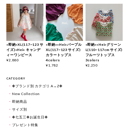
«即納»XL(117~123 サ
«即納»«Hei»パープル
«即納»«Hei»グリーン
イズ)«Hei» キャンデ
XL(117~123 サイズ)
L(110~117cm サイズ)
ィーワンピース
カラートップス
フルーツトップス
4colors
3colors
¥2,880
¥1,782
¥2,250
CATEGORY
✤ブランド別 カテゴリ A→Z✤
New Collection
即納商品
サイズ別
✤七五三✤お誕生日✤
プレゼント特集