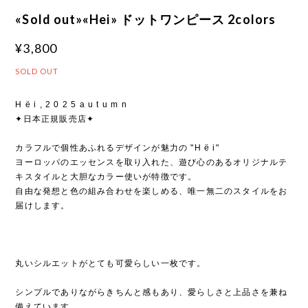
«Sold out»«Hei» ドットワンピース 2colors
¥3,800
SOLD OUT
H ë i , 2 0 2 5 a u t u m n
✦日本正規販売店✦
カラフルで個性あふれるデザインが魅力の "H ë i"
ヨーロッパのエッセンスを取り入れた、遊び心のあるオリジナルテ
キスタイルと大胆なカラー使いが特徴です。
自由な発想と色の組み合わせを楽しめる、唯一無二のスタイルをお
届けします。
丸いシルエットがとても可愛らしい一枚です。
シンプルでありながらきちんと感もあり、愛らしさと上品さを兼ね
備えています。