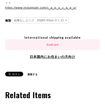
＞＞
https://www.instagram.com/c_a_p_u_c_a_p_u/
種類
International shipping available
Sold out
日本国内にお住まいの方向け
通報する
Related Items