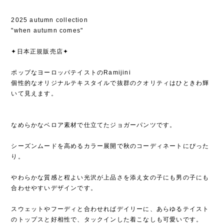
2025 autumn collection
"when autumn comes"
✦日本正規販売店✦
ポップなヨーロッパテイストのRamijini
個性的なオリジナルテキスタイルで抜群のクオリティはひときわ輝
いて見えます。
なめらかなベロア素材で仕立てたジョガーパンツです。
シーズンムードを高めるカラー展開で秋のコーディネートにぴった
り。
やわらかな質感と程よい光沢が上品さを添え女の子にも男の子にも
合わせやすいデザインです。
スウェットやフーディと合わせればデイリーに、あらゆるテイスト
のトップスと好相性で、タックインした着こなしも可愛いです。