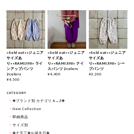
«Sold out»«ジュニア
«Sold out»«ジュニア
«Sold out»«ジュニア
サイズあ
サイズあ
サイズあ
り»«RAMIJINI» ライ
り»«RAMIJINI» ナイ
り»«RAMIJINI» シー
ンアップパンツ
スパンツ 2colors
プパンツ
2colors
¥4,400
¥3,200
¥4,500
CATEGORY
✤ブランド別 カテゴリ A→Z✤
New Collection
即納商品
サイズ別
✤七五三✤お誕生日✤