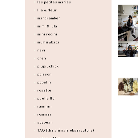
les petites maries
lila & fleur
mardi amber
mimi & lula
mini rodini
mumu&baba
navi
oren
piupiuchick
poisson
popelin
rosette
puella flo
ramijini
rommer
soybean
TAO (the animals observatory)