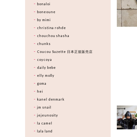
bonaloi
boneoune
by mimi
christina rohde
chouchou shasha
chunks
Coucou Suzette 日本正規販売店
coycoya
daily bebe
elly molly
goma
hei
kanel denmark
jm snail
jejeunosity
la camel
lala land