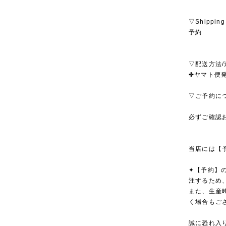
▽Shipping
予約
▽配送方法/
✤ヤマト便発
▽ご予約に
必ずご確認
当店には【
✦【予約】
注するため
また、生産
く場合もご
誠に恐れ入