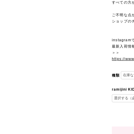
すべての方
ご不明な点
ショップの
instagra
最新入荷情
＞＞
https://ww
種類
ramijini K