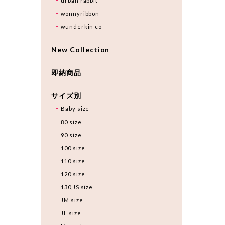
urban rabbit
wonnyribbon
wunderkin co
New Collection
即納商品
サイズ別
Baby size
80 size
90 size
100 size
110 size
120 size
130,JS size
JM size
JL size