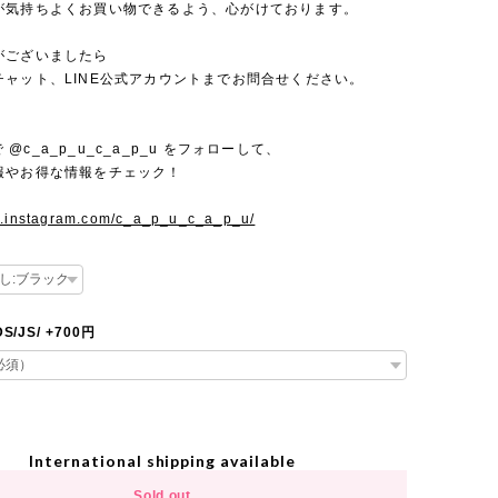
が気持ちよくお買い物できるよう、心がけております。
がございましたら
チャット、LINE公式アカウントまでお問合せください。
mで @c_a_p_u_c_a_p_u をフォローして、
報やお得な情報をチェック！
w.instagram.com/c_a_p_u_c_a_p_u/
IDS/JS/ +700円
International shipping available
Sold out