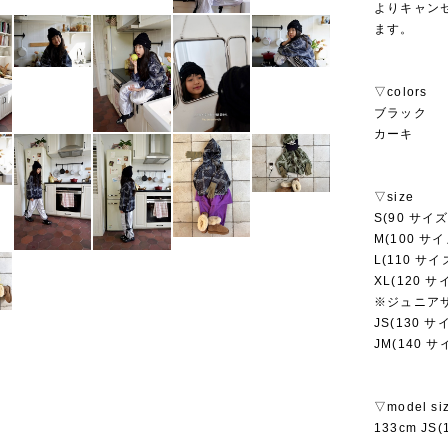
よりキャン
ます。
▽colors
ブラック
カーキ
▽size
S(90 サイズ
M(100 サイ
L(110 サイ
XL(120 サ
※ジュニア
JS(130 サ
JM(140 サ
▽model si
133cm JS