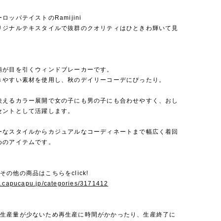
ロッパテイストのRamijini
リジナルテキスタイルで抜群のクオリティはひときわ輝いて見
柄が目を引くウィンドブレーカーです。
きやすい素材を使用し、秋のデイリーコーデにぴったり。
映えるカラー展開で女の子にも男の子にも合わせやすく、おし
セントとして活躍します。
ーなスタイルからカジュアルなコーディネートまで幅広く着回
めのアイテムです。
niのその他の商品はこちらをclick!
w.capucapu.jp/categories/3171412
iniは生産量が少ないため再生産に時間がかかったり、生産終了に