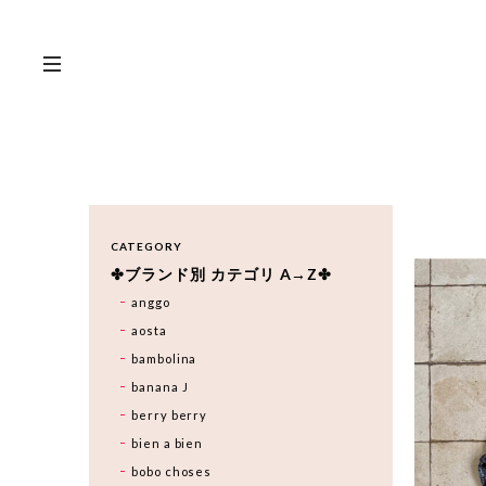
CATEGORY
✤ブランド別 カテゴリ A→Z✤
anggo
aosta
bambolina
banana J
berry berry
bien a bien
bobo choses