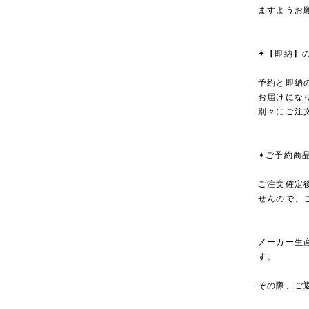
ますようお
✦【即納】
予約と即納
お届けにな
別々にご注
✦ご予約商
ご注文確定
せんので、
メーカー生
す。
その際、ご