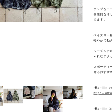
ポップなヨー
個性的なオ
えます。
ペイズリー
軽やかで動
シーズンに
ゃれなアク
スポーティ
せるおすす
*Ramiji
https://ww
*Ramij