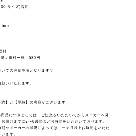
ze
(130 サイズ)着用
 time
送料
送 / 送料一律 580円
ついての注意事項となります▽
お願いいたします。
予約】と【即納】の商品がございます
の商品につきましては、ご注文をいただいてからメーカーへ発
、お届けまでに2〜6週間ほどお時間をいただいております。
時期やメーカーの状況によっては、一ヶ月以上お時間をいただ
ざいます。