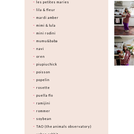
les petites maries
lila & fleur
mardi amber
mimi & lula
mini rodini
mumu&baba
navi
oren
piupiuchick
poisson
popelin
rosette
puella flo
ramijini
rommer
soybean
TAO (the animals observatory)