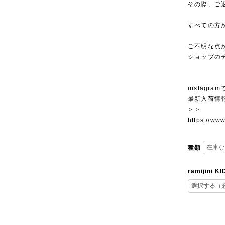
その際、ご
すべての方
ご不明な点
ショップの
instagra
最新入荷情
＞＞
https://ww
種類
ramijini K