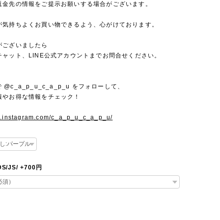
返金先の情報をご提示お願いする場合がございます。
が気持ちよくお買い物できるよう、心がけております。
がございましたら
チャット、LINE公式アカウントまでお問合せください。
mで @c_a_p_u_c_a_p_u をフォローして、
報やお得な情報をチェック！
w.instagram.com/c_a_p_u_c_a_p_u/
IDS/JS/ +700円