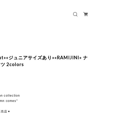
 out»«ジュニアサイズあり»«RAMIJINI» ナ
 2colors
mn collection
umn comes"
販売店✦