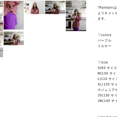
*Ramij
よりキャン
ます。
▽colors
パープル
イエロー
▽size
S(90 サイズ
M(100 サイ
L(110 サイ
XL(120 サ
※ジュニア
JS(130 サ
JM(140 サ