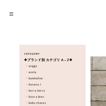
CATEGORY
✤ブランド別 カテゴリ A→Z✤
anggo
aosta
bambolina
banana J
berry berry
bien a bien
bobo choses