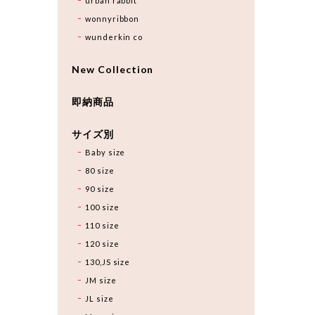
urban rabbit
wonnyribbon
wunderkin co
New Collection
即納商品
サイズ別
Baby size
80 size
90 size
100 size
110 size
120 size
130,JS size
JM size
JL size