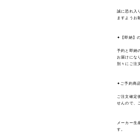
誠に恐れ入
ますようお
✦【即納】
予約と即納
お届けにな
別々にご注
✦ご予約商
ご注文確定
せんので、
メーカー生
す。