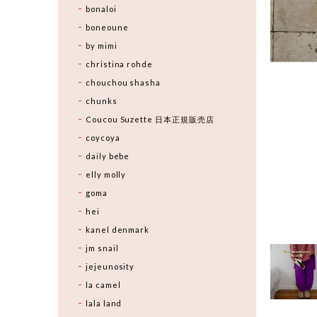
bonaloi
boneoune
by mimi
christina rohde
chouchou shasha
chunks
Coucou Suzette 日本正規販売店
coycoya
daily bebe
elly molly
goma
hei
kanel denmark
jm snail
jejeunosity
la camel
lala land