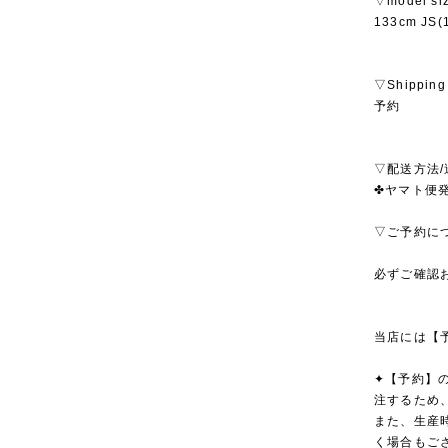
▽model si
133cm JS
▽Shipping
予約
▽配送方法/
✤ヤマト便発
▽ご予約に
必ずご確認
当店には【
✦【予約】
注するため
また、生産
く場合もご