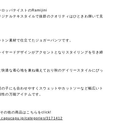
ロッパテイストのRamijini
リジナルテキスタイルで抜群のクオリティはひときわ輝いて見
ットン素材で仕立てたジョガーパンツです。
レイヤードデザインがアクセントとなりスタイリングを引き締
と快適な着心地を兼ね備えており秋のデイリースタイルにぴっ
男の子にも合わせやすくスウェットやカットソーなど幅広いト
相性の万能アイテムです。
niのその他の商品はこちらをclick!
w.capucapu.jp/categories/3171412