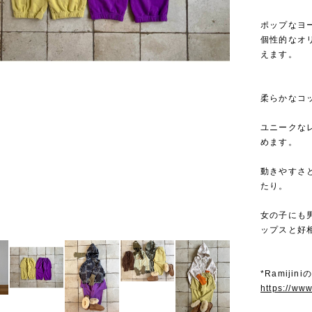
ポップなヨー
個性的なオ
えます。
柔らかなコ
ユニークな
めます。
動きやすさ
たり。
女の子にも
ップスと好
*Ramiji
https://ww