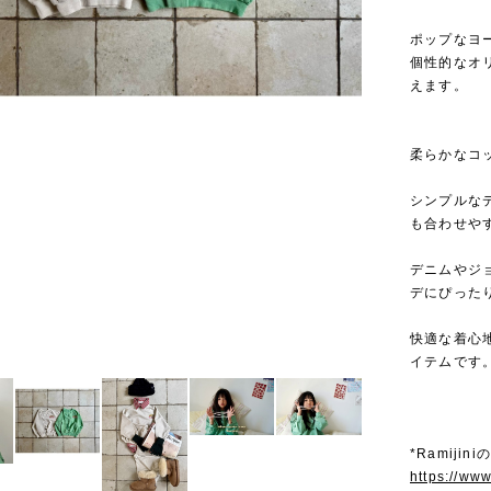
ポップなヨー
個性的なオ
えます。
柔らかなコ
シンプルな
も合わせや
デニムやジ
デにぴった
快適な着心
イテムです
*Ramiji
https://ww