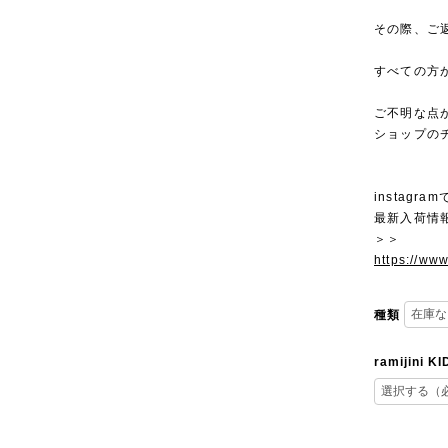
その際、ご
すべての方
ご不明な点
ショップの
instagra
最新入荷情
＞＞
https://ww
種類
ramijini K