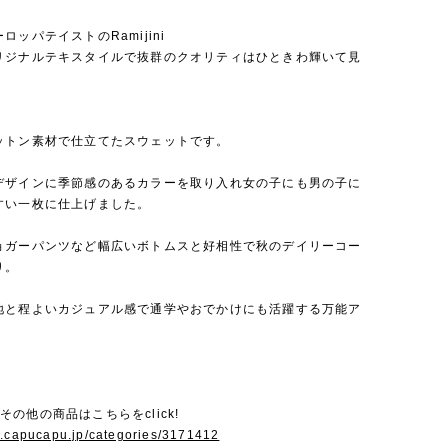
ロッパテイストのRamijini
リジナルテキスタイルで抜群のクオリティはひときわ輝いて見
ットン素材で仕立てたスウェットです。
デザインに季節感のあるカラーを取り入れ女の子にも男の子に
すい一枚に仕上げました。
ョガーパンツなど幅広いボトムスと好相性で秋のデイリーコー
り。
地と程よいカジュアル感で通学やおでかけにも活躍する万能ア
。
niのその他の商品はこちらをclick!
w.capucapu.jp/categories/3171412