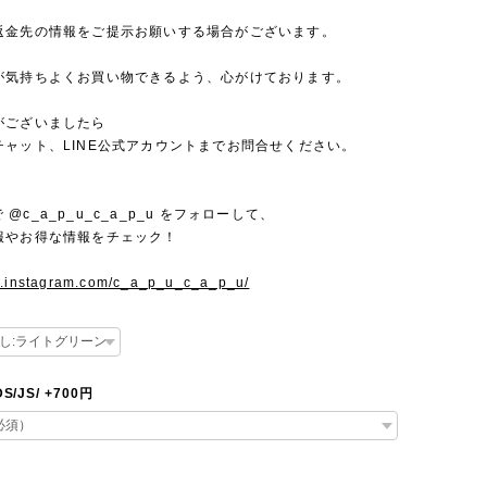
返金先の情報をご提示お願いする場合がございます。
が気持ちよくお買い物できるよう、心がけております。
がございましたら
チャット、LINE公式アカウントまでお問合せください。
mで @c_a_p_u_c_a_p_u をフォローして、
報やお得な情報をチェック！
w.instagram.com/c_a_p_u_c_a_p_u/
IDS/JS/ +700円