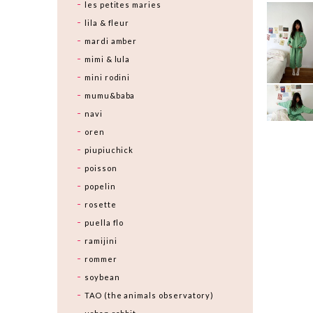
les petites maries
lila & fleur
mardi amber
mimi & lula
mini rodini
mumu&baba
navi
oren
piupiuchick
poisson
popelin
rosette
puella flo
ramijini
rommer
soybean
TAO (the animals observatory)