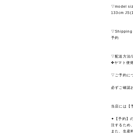
▽model si
133cm JS
▽Shipping
予約
▽配送方法/
✤ヤマト便発
▽ご予約に
必ずご確認
当店には【
✦【予約】
注するため
また、生産