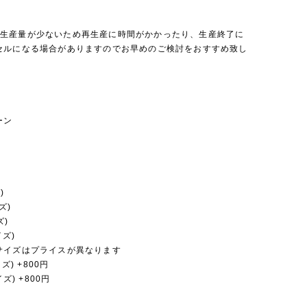
iniは生産量が少ないため再生産に時間がかかったり、生産終了に
セルになる場合がありますのでお早めのご検討をおすすめ致し
ーン
)
ズ)
ズ)
イズ)
サイズはプライスが異なります
イズ) +800円
イズ) +800円