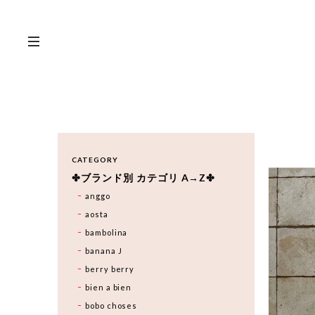
CATEGORY
✤ブランド別 カテゴリ A→Z✤
anggo
aosta
bambolina
banana J
berry berry
bien a bien
bobo choses