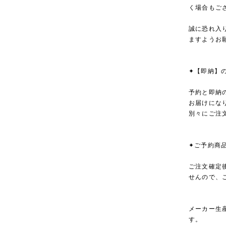
く場合もご
誠に恐れ入
ますようお
✦【即納】
予約と即納
お届けにな
別々にご注
✦ご予約商
ご注文確定
せんので、
メーカー生
す。