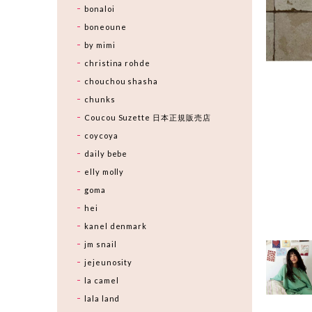
bonaloi
boneoune
by mimi
christina rohde
chouchou shasha
chunks
Coucou Suzette 日本正規販売店
coycoya
daily bebe
elly molly
goma
hei
kanel denmark
jm snail
jejeunosity
la camel
lala land