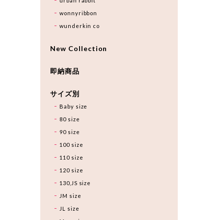
urban rabbit
wonnyribbon
wunderkin co
New Collection
即納商品
サイズ別
Baby size
80 size
90 size
100 size
110 size
120 size
130,JS size
JM size
JL size