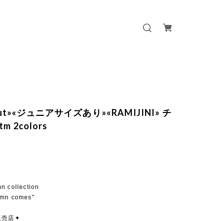
 out»«ジュニアサイズあり»«RAMIJINI» チ
 2colors
mn collection
umn comes"
販売店✦