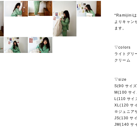
*Ramij
よりキャン
ます。
▽colors
ライトグリ
クリーム
▽size
S(90 サイズ
M(100 サイ
L(110 サイ
XL(120 サ
※ジュニア
JS(130 サ
JM(140 サ