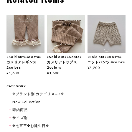
«Sold out»«Aosta»
«Sold out»«Aosta»
«Sold out»«Aosta»
カメリアレギンス
カメリアトップス
ニットパンツ 4colors
2colors
2colors
¥3,200
¥1,600
¥1,600
CATEGORY
✤ブランド別 カテゴリ A→Z✤
New Collection
即納商品
サイズ別
✤七五三✤お誕生日✤