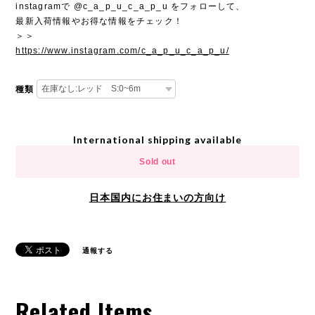
instagramで @c_a_p_u_c_a_p_u をフォローして、
最新入荷情報やお得な情報をチェック！
＞＞
https://www.instagram.com/c_a_p_u_c_a_p_u/
種類
International shipping available
Sold out
日本国内にお住まいの方向け
通報する
Related Items