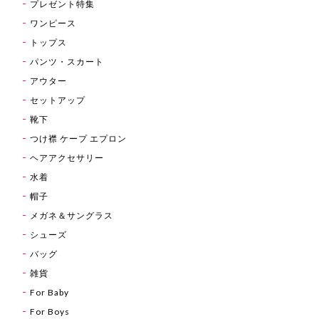
プレゼント特集
ワンピース
トップス
パンツ・スカート
アウター
セットアップ
靴下
つけ襟 ケープ エプロン
ヘアアクセサリー
水着
帽子
メガネ＆サングラス
シューズ
バッグ
雑貨
For Baby
For Boys