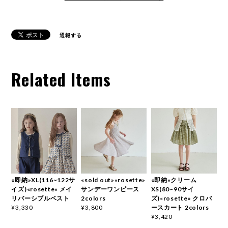
通報する
Related Items
«即納»XL(116~122サ
«sold out»«rosette»
«即納»クリーム
イズ)«rosette» メイ
サンデーワンピース
XS(80~90サイ
リバーシブルベスト
2colors
ズ)«rosette» クロバ
ースカート 2colors
¥3,330
¥3,800
¥3,420