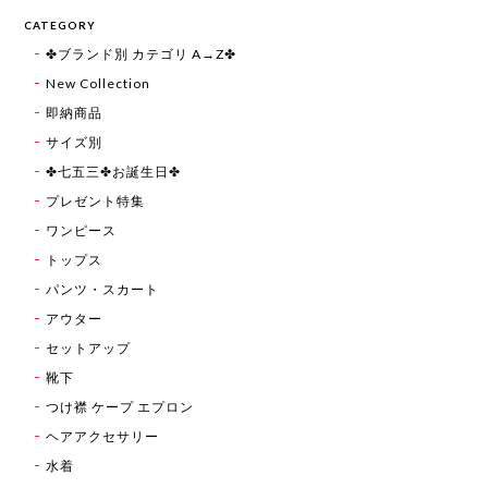
CATEGORY
✤ブランド別 カテゴリ A→Z✤
New Collection
即納商品
サイズ別
✤七五三✤お誕生日✤
プレゼント特集
ワンピース
トップス
パンツ・スカート
アウター
セットアップ
靴下
つけ襟 ケープ エプロン
ヘアアクセサリー
水着