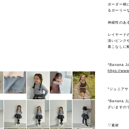
ボーダー柄
るガーリー
伸縮性のあ
レイヤード
淡いピンク
着こなしに
*Banana
https://ww
*ジュニア
*Banan
ざいますの
▽素材