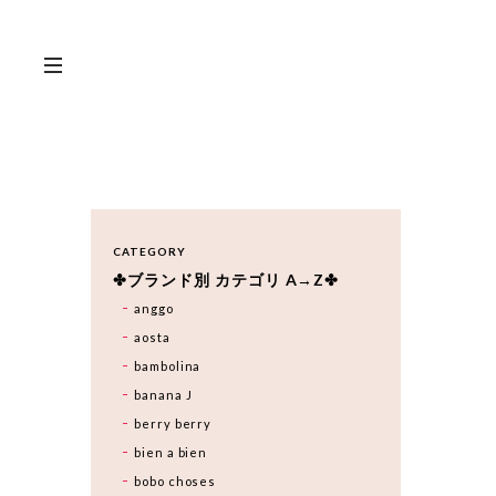
CATEGORY
✤ブランド別 カテゴリ A→Z✤
anggo
aosta
bambolina
banana J
berry berry
bien a bien
bobo choses