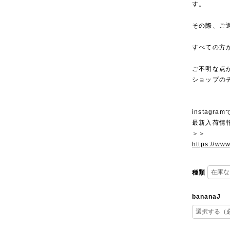
す。
その際、ご
すべての方
ご不明な点
ショップの
instagra
最新入荷情
＞＞
https://ww
種類
bananaJ