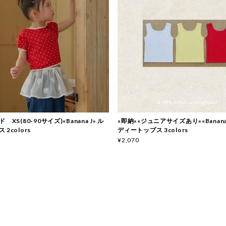
 XS(80-90サイズ)«Banana J» ル
«即納»«ジュニアサイズあり»«Banana
2colors
ディートップス 3colors
¥2,070