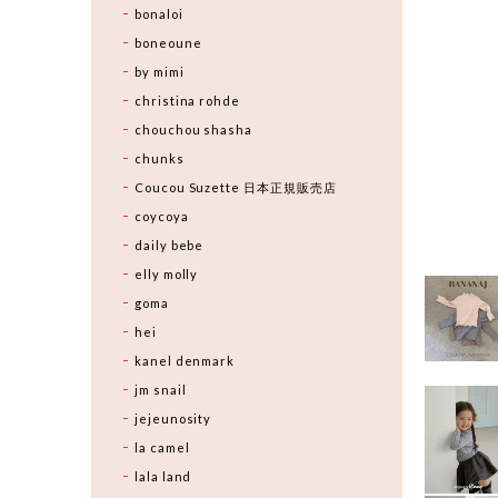
bonaloi
boneoune
by mimi
christina rohde
chouchou shasha
chunks
Coucou Suzette 日本正規販売店
coycoya
daily bebe
elly molly
goma
hei
kanel denmark
jm snail
jejeunosity
la camel
lala land