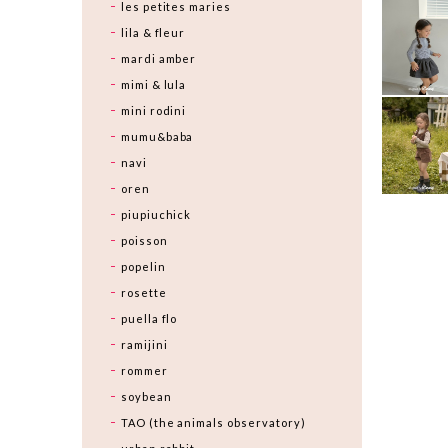
les petites maries
lila & fleur
mardi amber
mimi & lula
mini rodini
mumu&baba
navi
oren
piupiuchick
poisson
popelin
rosette
puella flo
ramijini
rommer
soybean
TAO (the animals observatory)