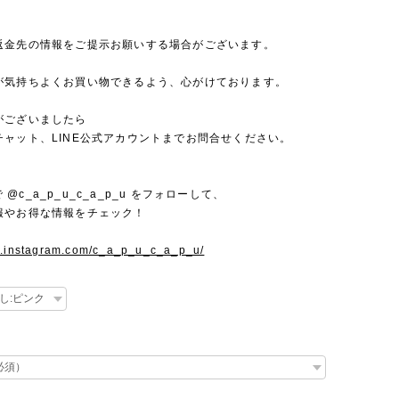
返金先の情報をご提示お願いする場合がございます。
が気持ちよくお買い物できるよう、心がけております。
がございましたら
チャット、LINE公式アカウントまでお問合せください。
mで @c_a_p_u_c_a_p_u をフォローして、
報やお得な情報をチェック！
w.instagram.com/c_a_p_u_c_a_p_u/