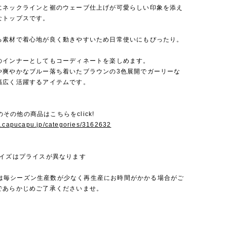
にネックラインと裾のウェーブ仕上げが可愛らしい印象を添え
なトップスです。
る素材で着心地が良く動きやすいため日常使いにもぴったり。
のインナーとしてもコーディネートを楽しめます。
や爽やかなブルー落ち着いたブラウンの3色展開でガーリーな
幅広く活躍するアイテムです。
 Jのその他の商品はこちらをclick!
w.capucapu.jp/categories/3162632
サイズはプライスが異なります
a Jは毎シーズン生産数が少なく再生産にお時間がかかる場合がご
であらかじめご了承くださいませ。