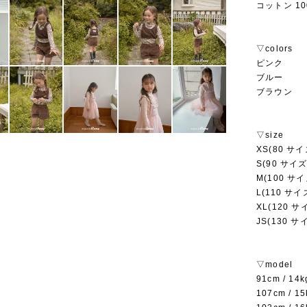
コットン 10
▽colors
ピンク
ブルー
ブラウン
▽size
XS(80 サイ
S(90 サイズ
M(100 サイ
L(110 サイ
XL(120 サ
JS(130 サ
▽model
91cm / 1
107cm /