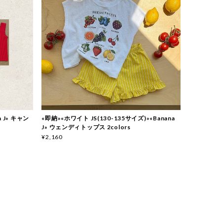
 J» キャン
«即納»«ホワイト JS(130-135サイズ)»«Banana
J» ウェンディトップス 2colors
¥2,160