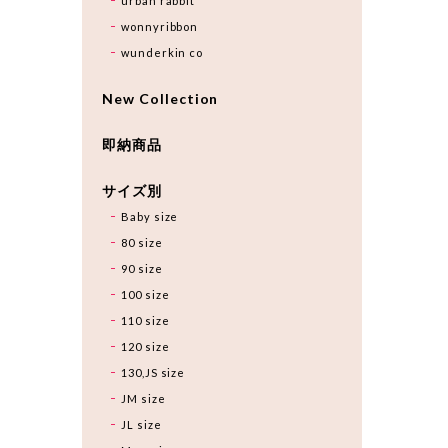
urban rabbit
wonnyribbon
wunderkin co
New Collection
即納商品
サイズ別
Baby size
80 size
90 size
100 size
110 size
120 size
130,JS size
JM size
JL size