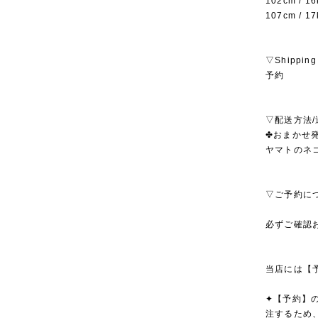
102cm /
107cm /
▽Shipping
予約
▽配送方法/
✤おまかせ発
ヤマトのネ
▽ご予約に
必ずご確認
当店には【
✦【予約】
注するため