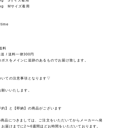
 16kg Sサイズ着用
 17kg Mサイズ着用
 time
送料
送 / 送料一律300円
コポスをメインに追跡のあるものでお届け致します。
ついての注意事項となります▽
お願いいたします。
予約】と【即納】の商品がございます
の商品につきましては、ご注文をいただいてからメーカーへ発
、お届けまでに2〜6週間ほどお時間をいただいております。